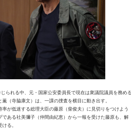
命じられる中、元・国家公安委員長で現在は衆議院議員を務め
と薫（寺脇康文）は、一課の捜査を横目に動き出す。
持率が低迷する総理大臣の藤原（柴俊夫）に見切りをつけよう
プである社美彌子（仲間由紀恵）から一報を受けた藤原も、解
受ける。