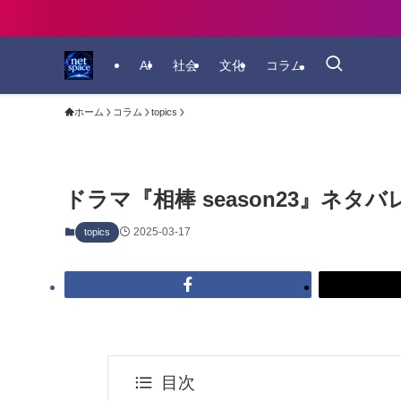
AI
社会
文化
コラム
ホーム
コラム
topics
ドラマ『相棒 season23』ネタ
2025-03-17
topics
目次