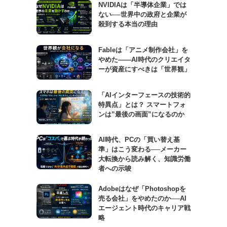
NVIDIAは「半導体企業」では
ない──世界中の政府と企業が
殺到する本当の理由
Fableは「アニメ制作会社」を
やめた――AI時代のクリエイタ
ーが資産にすべきは「世界観」
「AIインターフェースの技術的
特異点」とは？ スマートフォ
ンは”最後の画面”になるのか
AI時代、PCの「買い替え基
準」はこう変わる──メーカー
大転換から読み解く、知識労働
者への示唆
Adobeはなぜ「Photoshopを
売る会社」をやめたのか──AI
エージェント時代のキャリア戦
略