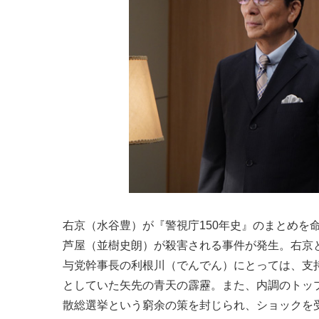
右京（水谷豊）が『警視庁150年史』のまとめを
芦屋（並樹史朗）が殺害される事件が発生。右京
与党幹事長の利根川（でんでん）にとっては、支
としていた矢先の青天の霹靂。また、内調のトッ
散総選挙という窮余の策を封じられ、ショックを