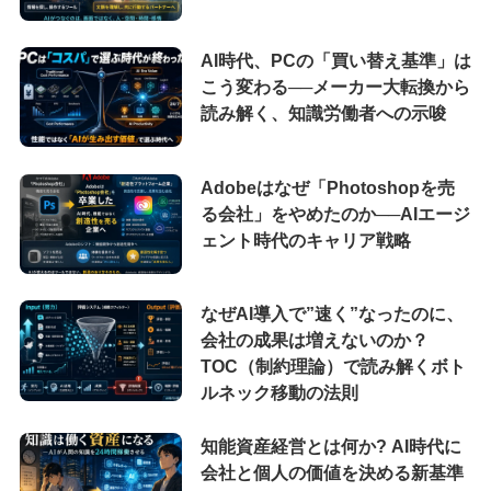
AI時代、PCの「買い替え基準」は
こう変わる──メーカー大転換から
読み解く、知識労働者への示唆
Adobeはなぜ「Photoshopを売
る会社」をやめたのか──AIエージ
ェント時代のキャリア戦略
なぜAI導入で”速く”なったのに、
会社の成果は増えないのか？
TOC（制約理論）で読み解くボト
ルネック移動の法則
知能資産経営とは何か? AI時代に
会社と個人の価値を決める新基準