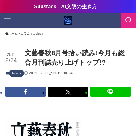
Substack AI文明の生き方
ホーム
コラム
topics
文藝春秋8月号拾い読み!今月も総
2019
8/24
合月刊誌売り上げトップ!?
2019-07-11
2019-08-24
topics