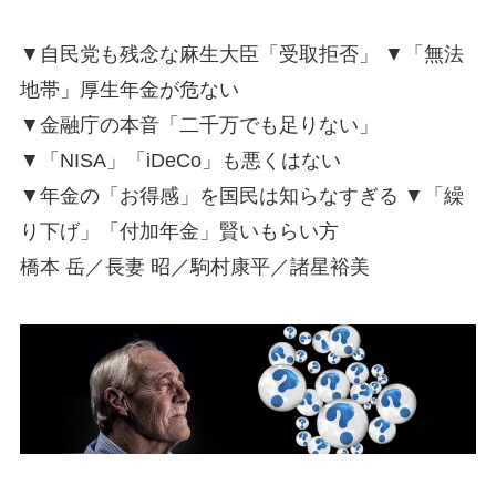
▼自民党も残念な麻生大臣「受取拒否」 ▼「無法
地帯」厚生年金が危ない
▼金融庁の本音「二千万でも足りない」
▼「NISA」「iDeCo」も悪くはない
▼年金の「お得感」を国民は知らなすぎる ​▼「繰
り下げ」「付加年金」賢いもらい方
橋本 岳／長妻 昭／駒村康平／諸星裕美