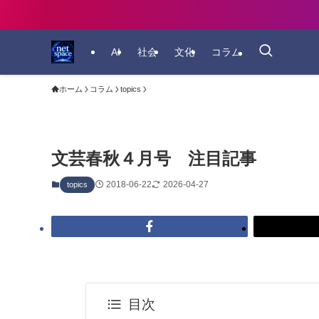
AI
社会
文化
コラム
ホーム
コラム
topics
文芸春秋４月号 注目記事
2018-06-22
2026-04-27
topics
目次