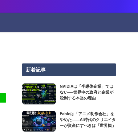
新着記事
NVIDIAは「半導体企業」では
ない──世界中の政府と企業が
殺到する本当の理由
Fableは「アニメ制作会社」を
やめた――AI時代のクリエイタ
ーが資産にすべきは「世界観」