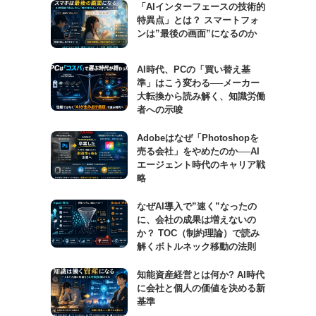
「AIインターフェースの技術的
特異点」とは？ スマートフォ
ンは”最後の画面”になるのか
AI時代、PCの「買い替え基
準」はこう変わる──メーカー
大転換から読み解く、知識労働
者への示唆
Adobeはなぜ「Photoshopを
売る会社」をやめたのか──AI
エージェント時代のキャリア戦
略
なぜAI導入で”速く”なったの
に、会社の成果は増えないの
か？ TOC（制約理論）で読み
解くボトルネック移動の法則
知能資産経営とは何か? AI時代
に会社と個人の価値を決める新
基準