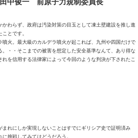
田中俊一 前原子力規制委員長
かかわらず、政府は汚染対策の目玉として凍土壁建設を推し進
たことです。
ラ噴火。最大級のカルデラ噴火が起これば、九州や四国だけで
る。・・そこまでの被害を想定した安全基準なんて、あり得な
それを信用する法律家によって今回のような判決が下されたこ
がまれにしか実現しないことはすでにギリシア史で証明済み
れに挑戦してみてはどうだろう。