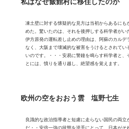
私はなぜ飯館村に移住したのか 
凍土壁に対する懐疑的な見方は当初からあるにも
めた。驚いたのは、それを後押しする科学者がい
伊方原発の運転差し止めの理由は、阿蘇のカルデ
なく、大阪まで壊滅的な被害をうけるとされてい
いのです。・・・安易に警鐘を鳴らす科学者と、
とには、憤りを通り越し、絶望感を覚えます。
欧州の空をおおう雲 塩野七生
良識的な政治指導者と短慮に走らない国民の両立
だ・・安倍一強の状態を逆手にとって、日本がそ