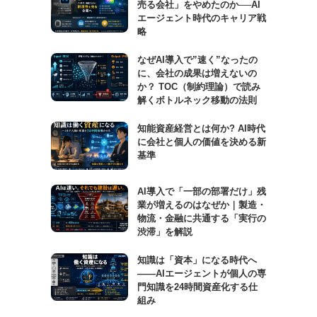
売る会社」をやめたのか──AI
エージェント時代のキャリア戦
略
なぜAI導入で”速く”なったの
に、会社の成果は増えないの
か？ TOC（制約理論）で読み
解くボトルネック移動の法則
知能資産経営とは何か? AI時代
に会社と個人の価値を決める新
基準
AI導入で「一部の部署だけ」残
業が増えるのはなぜか｜製造・
物流・金融に共通する「実行の
渋滞」を解説
知識は「資本」になる時代へ
——AIエージェントが個人の専
門知識を24時間資産化する仕
組み