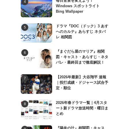
毎日背景を変えよう！
Windows スポットライト
Bing Wallpaper
ドラマ『DOC（ドック）3 あす
へのカルテ』あらすじ ネタバ
レ 相関図
『まぐだら屋のマリア』相関
図・キャスト・あらすじ・ネタ
バレ・最終回まで徹底解説！
【2026年最新】大谷翔平 速報
｜投打成績・ドジャース試合予
定・順位
2026年春ドラマ一覧｜4月スタ
ート新ドラマ放送時間・曜日ま
とめ
『陽炎の辻』相関図・キャス