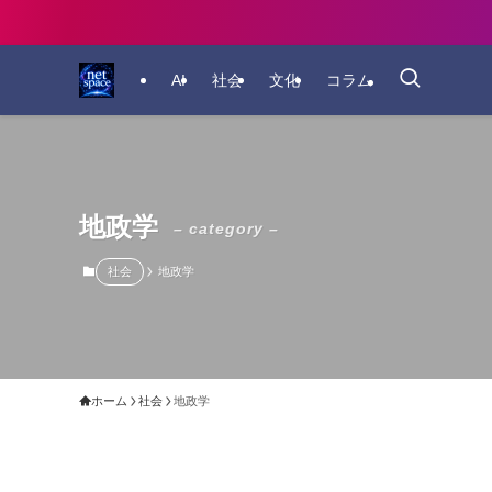
AI
社会
文化
コラム
地政学
– category –
社会
地政学
ホーム
社会
地政学