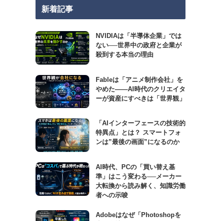
新着記事
NVIDIAは「半導体企業」では
ない──世界中の政府と企業が
殺到する本当の理由
Fableは「アニメ制作会社」を
やめた――AI時代のクリエイタ
ーが資産にすべきは「世界観」
「AIインターフェースの技術的
特異点」とは？ スマートフォ
ンは”最後の画面”になるのか
AI時代、PCの「買い替え基
準」はこう変わる──メーカー
大転換から読み解く、知識労働
者への示唆
Adobeはなぜ「Photoshopを