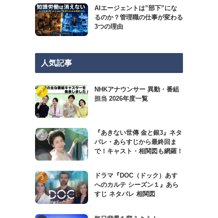
AIエージェントは”部下”にな
るのか？管理職の仕事が変わる
3つの理由
人気記事
NHKアナウンサー 異動・番組
担当 2026年度一覧
『あきない世傳 金と銀3』ネタ
バレ・あらすじから最終回ま
で！キャスト・相関図も網羅！
ドラマ『DOC（ドック）あす
へのカルテ シーズン１』あら
すじ ネタバレ 相関図