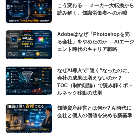
こう変わる──メーカー大転換から
読み解く、知識労働者への示唆
Adobeはなぜ「Photoshopを売
る会社」をやめたのか──AIエージ
ェント時代のキャリア戦略
なぜAI導入で”速く”なったのに、
会社の成果は増えないのか？
TOC（制約理論）で読み解くボト
ルネック移動の法則
知能資産経営とは何か? AI時代に
会社と個人の価値を決める新基準