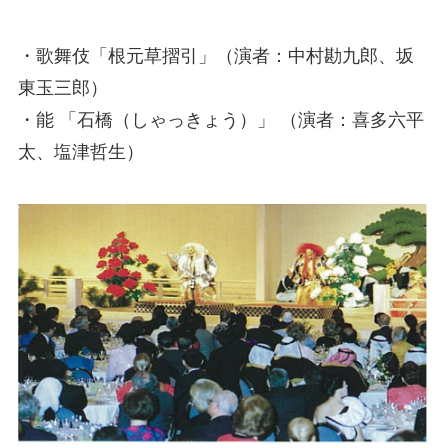
・歌舞伎「根元草摺引」（演者：中村勘九郎、坂
東玉三郎）
・能 「石橋（しゃっきょう）」 （演者：喜多六平
太、塩津哲生）