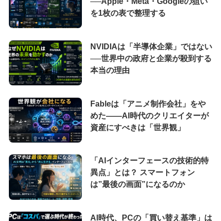
──Apple・Meta・Googleの狙い
を1枚の表で整理する
NVIDIAは「半導体企業」ではない
──世界中の政府と企業が殺到する
本当の理由
Fableは「アニメ制作会社」をや
めた――AI時代のクリエイターが
資産にすべきは「世界観」
「AIインターフェースの技術的特
異点」とは？ スマートフォン
は”最後の画面”になるのか
AI時代、PCの「買い替え基準」は