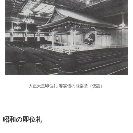
大正天皇即位礼 饗宴儀の能楽堂（仮設）
昭和の即位礼