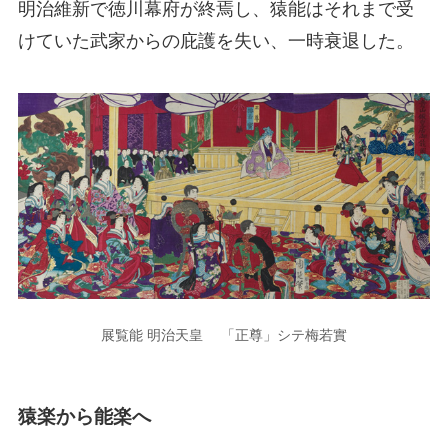
明治維新で徳川幕府が終焉し、猿能はそれまで受
けていた武家からの庇護を失い、一時衰退した。
展覧能 明治天皇 「正尊」シテ梅若實
猿楽から能楽へ