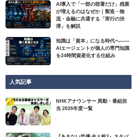
AI導入で「一部の部署だけ」残業
が増えるのはなぜか｜製造・物
流・金融に共通する「実行の渋
滞」を解説
知識は「資本」になる時代へ——
AIエージェントが個人の専門知識
を24時間資産化する仕組み
人気記事
NHKアナウンサー 異動・番組担
当 2026年度一覧
『あきない世傳 金と銀3』ネタバ