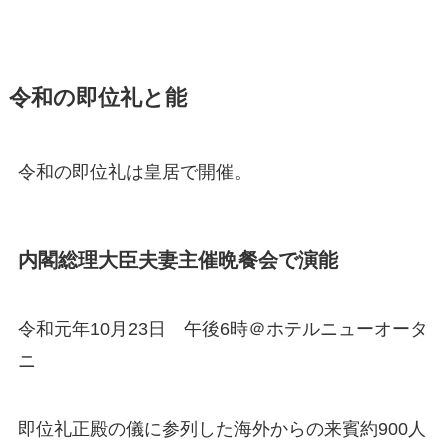
令和の即位礼と能
令和の即位礼は皇居で開催。
内閣総理大臣夫妻主催晩餐会で演能
令和元年10月23日 午後6時＠ホテルニューオータ
ニ
即位礼正殿の儀に参列した海外からの来賓約900人