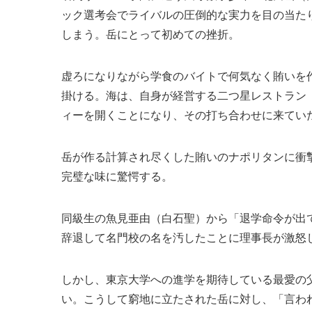
ック選考会でライバルの圧倒的な実力を目の当た
しまう。岳にとって初めての挫折。
虚ろになりながら学食のバイトで何気なく賄いを
掛ける。海は、自身が経営する二つ星レストラン
ィーを開くことになり、その打ち合わせに来てい
岳が作る計算され尽くした賄いのナポリタンに衝
完璧な味に驚愕する。
同級生の魚見亜由（白石聖）から「退学命令が出
辞退して名門校の名を汚したことに理事長が激怒
しかし、東京大学への進学を期待している最愛の
い。こうして窮地に立たされた岳に対し、「言わ