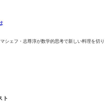
は
スマシェフ・志尊淳が数学的思考で新しい料理を切り
スト