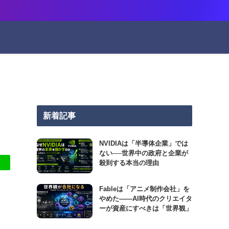
新着記事
NVIDIAは「半導体企業」では
ない──世界中の政府と企業が
殺到する本当の理由
Fableは「アニメ制作会社」を
やめた――AI時代のクリエイタ
ーが資産にすべきは「世界観」