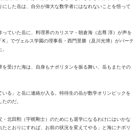
りにした岳は、自分が偉大な数学者にはなれないことを悟って
作っていた岳に、料理界のカリスマ・朝倉海（志尊 淳）が声を
「K」でヴェルス学園の理事長・西門景勝（及川光博）がパー
た。
撃を受けた海は、自身もナポリタンを振る舞い、岳もまたその
ている」と岳に連絡が入る。特待生の岳が数学オリンピックを
したのだ。
父・北田勲（宇梶剛士）のためにも退学になるわけにはいかな
れたとおりにすれば、お前の状況を変えてやる」と海にナポリ