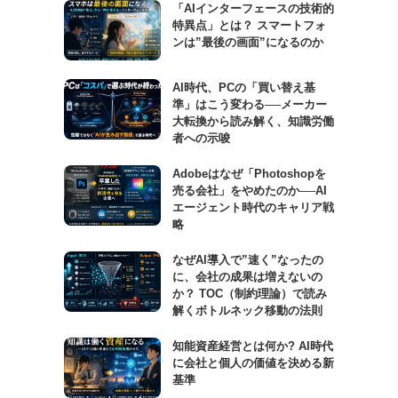
「AIインターフェースの技術的
特異点」とは？ スマートフォ
ンは”最後の画面”になるのか
AI時代、PCの「買い替え基
準」はこう変わる──メーカー
大転換から読み解く、知識労働
者への示唆
Adobeはなぜ「Photoshopを
売る会社」をやめたのか──AI
エージェント時代のキャリア戦
略
なぜAI導入で”速く”なったの
に、会社の成果は増えないの
か？ TOC（制約理論）で読み
解くボトルネック移動の法則
知能資産経営とは何か? AI時代
に会社と個人の価値を決める新
基準