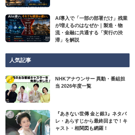
AI導入で「一部の部署だけ」残業
が増えるのはなぜか｜製造・物
流・金融に共通する「実行の渋
滞」を解説
人気記事
NHKアナウンサー 異動・番組担
当 2026年度一覧
『あきない世傳 金と銀3』ネタバ
レ・あらすじから最終回まで！キ
ャスト・相関図も網羅！