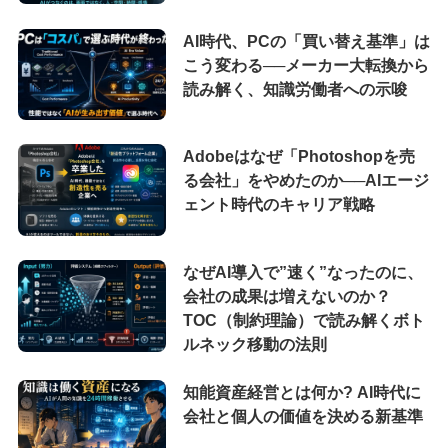
AI時代、PCの「買い替え基準」は
こう変わる──メーカー大転換から
読み解く、知識労働者への示唆
Adobeはなぜ「Photoshopを売
る会社」をやめたのか──AIエージ
ェント時代のキャリア戦略
なぜAI導入で”速く”なったのに、
会社の成果は増えないのか？
TOC（制約理論）で読み解くボト
ルネック移動の法則
知能資産経営とは何か? AI時代に
会社と個人の価値を決める新基準