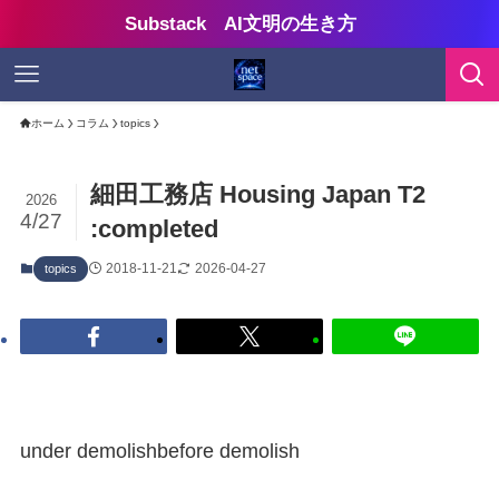
Substack AI文明の生き方
ホーム
コラム
topics
細田工務店 Housing Japan T2
2026
4/27
:completed
2018-11-21
2026-04-27
topics
under demolishbefore demolish