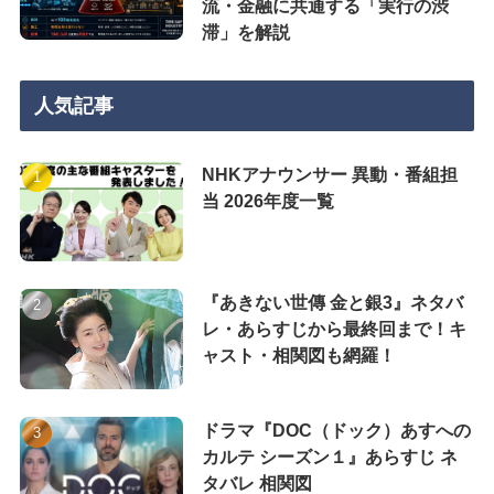
流・金融に共通する「実行の渋
滞」を解説
人気記事
NHKアナウンサー 異動・番組担
当 2026年度一覧
『あきない世傳 金と銀3』ネタバ
レ・あらすじから最終回まで！キ
ャスト・相関図も網羅！
ドラマ『DOC（ドック）あすへの
カルテ シーズン１』あらすじ ネ
タバレ 相関図