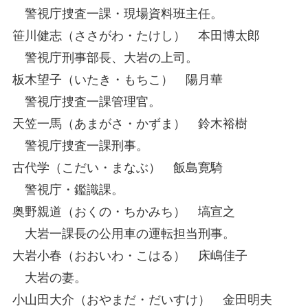
警視庁捜査一課・現場資料班主任。
笹川健志（ささがわ・たけし） 本田博太郎
警視庁刑事部長、大岩の上司。
板木望子（いたき・もちこ） 陽月華
警視庁捜査一課管理官。
天笠一馬（あまがさ・かずま） 鈴木裕樹
警視庁捜査一課刑事。
古代学（こだい・まなぶ） 飯島寛騎
警視庁・鑑識課。
奥野親道（おくの・ちかみち） 塙宣之
大岩一課長の公用車の運転担当刑事。
大岩小春（おおいわ・こはる） 床嶋佳子
大岩の妻。
小山田大介（おやまだ・だいすけ） 金田明夫