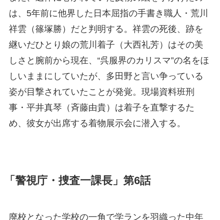
は、5年前に他界した日本屈指の手書き職人・荒川
祥雲（篠塚勝）だと判明する。祥雲の死後、跡を
継いだひとり娘の荒川着子（大西礼芳）はその美
しさと腕前から現在、“呉服界のカリスマ”の名をほ
しいままにしていたが、多田野と言い争っている
姿が目撃されていたことが発覚。現場資料班刑
事・平井真琴（斉藤由貴）は着子を直撃するた
め、彼女が出席する着物展示会に潜入する。
「警視庁・捜査一課長」第6話
廃校となった学校の一角で学ランを羽織った中年