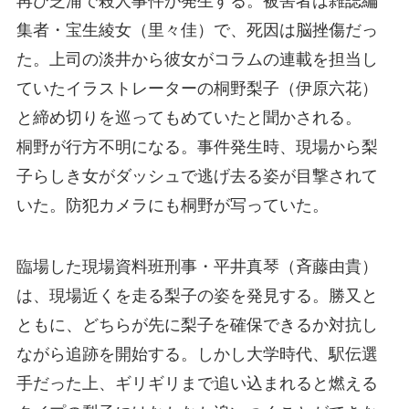
再び芝浦で殺人事件が発生する。被害者は雑誌編
集者・宝生綾女（里々佳）で、死因は脳挫傷だっ
た。上司の淡井から彼女がコラムの連載を担当し
ていたイラストレーターの桐野梨子（伊原六花）
と締め切りを巡ってもめていたと聞かされる。
桐野が行方不明になる。事件発生時、現場から梨
子らしき女がダッシュで逃げ去る姿が目撃されて
いた。防犯カメラにも桐野が写っていた。
臨場した現場資料班刑事・平井真琴（斉藤由貴）
は、現場近くを走る梨子の姿を発見する。勝又と
ともに、どちらが先に梨子を確保できるか対抗し
ながら追跡を開始する。しかし大学時代、駅伝選
手だった上、ギリギリまで追い込まれると燃える