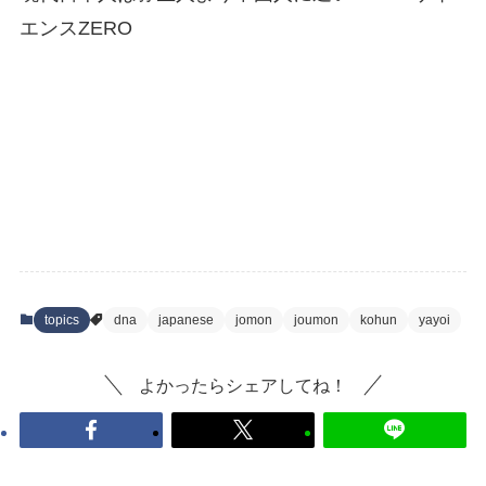
エンスZERO
topics
dna
japanese
jomon
joumon
kohun
yayoi
よかったらシェアしてね！