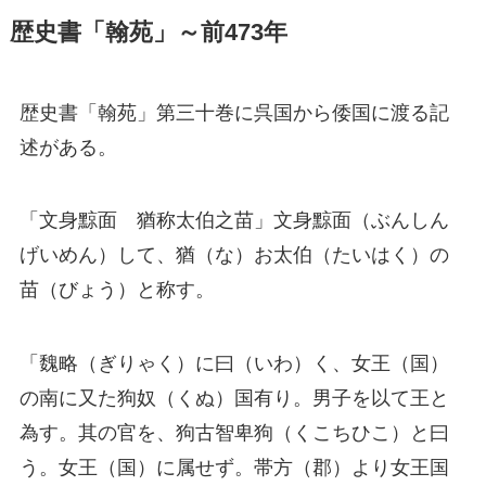
歴史書「翰苑」～前473年
歴史書「翰苑」第三十巻に呉国から倭国に渡る記
述がある。
「文身黥面 猶称太伯之苗」文身黥面（ぶんしん
げいめん）して、猶（な）お太伯（たいはく）の
苗（びょう）と称す。
「魏略（ぎりゃく）に曰（いわ）く、女王（国）
の南に又た狗奴（くぬ）国有り。男子を以て王と
為す。其の官を、狗古智卑狗（くこちひこ）と曰
う。女王（国）に属せず。帯方（郡）より女王国