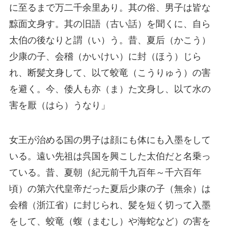
に至るまで万二千余里あり。其の俗、男子は皆な
黥面文身す。其の旧語（古い話）を聞くに、自ら
太伯の後なりと謂（い）う。昔、夏后（かこう）
少康の子、会稽（かいけい）に封（ほう）じら
れ、断髪文身して、以て蛟竜（こうりゅう）の害
を避く。今、倭人も亦（ま）た文身し、以て水の
害を厭（はら）うなり」
女王が治める国の男子は顔にも体にも入墨をして
いる。遠い先祖は呉国を興こした太伯だと名乗っ
ている。昔、夏朝（紀元前千九百年～千六百年
頃）の第六代皇帝だった夏后少康の子（無余）は
会稽（浙江省）に封じられ、髪を短く切って入墨
をして、蛟竜（蝮（まむし）や海蛇など）の害を