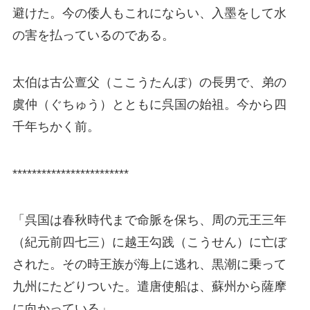
避けた。今の倭人もこれにならい、入墨をして水
の害を払っているのである。
太伯は古公亶父（ここうたんぽ）の長男で、弟の
虞仲（ぐちゅう）とともに呉国の始祖。今から四
千年ちかく前。
************************
「呉国は春秋時代まで命脈を保ち、周の元王三年
（紀元前四七三）に越王勾践（こうせん）に亡ぼ
された。その時王族が海上に逃れ、黒潮に乗って
九州にたどりついた。遣唐使船は、蘇州から薩摩
に向かっている」