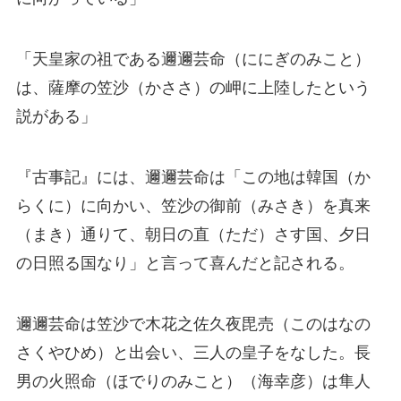
「天皇家の祖である邇邇芸命（ににぎのみこと）
は、薩摩の笠沙（かささ）の岬に上陸したという
説がある」
『古事記』には、邇邇芸命は「この地は韓国（か
らくに）に向かい、笠沙の御前（みさき）を真来
（まき）通りて、朝日の直（ただ）さす国、夕日
の日照る国なり」と言って喜んだと記される。
邇邇芸命は笠沙で木花之佐久夜毘売（このはなの
さくやひめ）と出会い、三人の皇子をなした。長
男の火照命（ほでりのみこと）（海幸彦）は隼人