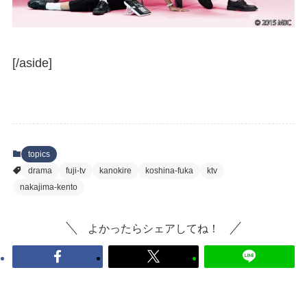
[/aside]
topics
drama
fuji-tv
kanokire
koshina-fuka
ktv
nakajima-kento
よかったらシェアしてね！