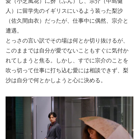
愛（小芝風花）に扮（ふん）し、宗介（中島健
人）に留学先のイギリスにいるよう装った梨沙
（佐久間由衣）だったが、仕事中に偶然、宗介と
遭遇。
とっさの言い訳でその場は何とか切り抜けるが、
このままでは自分が愛でないこともすぐに気付か
れてしまうと焦る。しかし、すでに宗介のことを
吹っ切って仕事に打ち込む愛には相談できず、梨
沙は自分で何とかしようと心に決める。