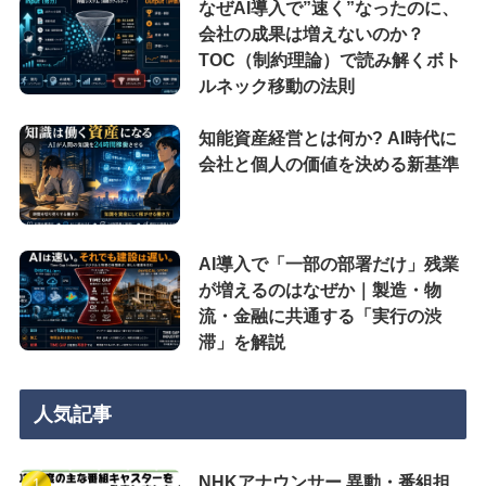
なぜAI導入で”速く”なったのに、
会社の成果は増えないのか？
TOC（制約理論）で読み解くボト
ルネック移動の法則
知能資産経営とは何か? AI時代に
会社と個人の価値を決める新基準
AI導入で「一部の部署だけ」残業
が増えるのはなぜか｜製造・物
流・金融に共通する「実行の渋
滞」を解説
人気記事
NHKアナウンサー 異動・番組担