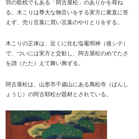
羽の歌枕でもある「阿古屋松」のありかを尋ね
る。木こりは尊大な物言いをする実方に素直に答
えず、売り言葉に買い言葉のやりとりをする。
木こりの正体は、近くに住む塩竈明神（後シテ）
で、ついには実方と交歓し、阿古屋松のめでたさ
を讃（たた）えて舞い興ずる。
阿古屋松は、山形市千歳山にある萬松寺（ばんし
ょうじ）の阿古耶松が題材とされている。