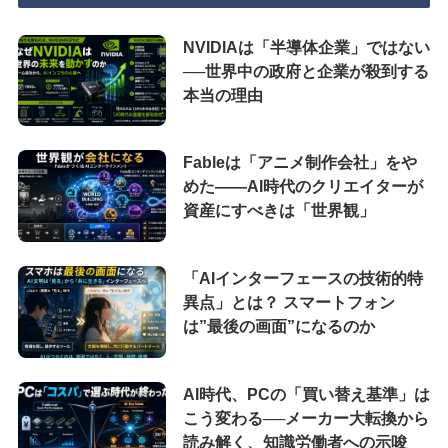
NVIDIAは「半導体企業」ではない
──世界中の政府と企業が殺到する
本当の理由
Fableは「アニメ制作会社」をや
めた――AI時代のクリエイターが
資産にすべきは「世界観」
「AIインターフェースの技術的特
異点」とは？ スマートフォン
は”最後の画面”になるのか
AI時代、PCの「買い替え基準」は
こう変わる──メーカー大転換から
読み解く、知識労働者への示唆