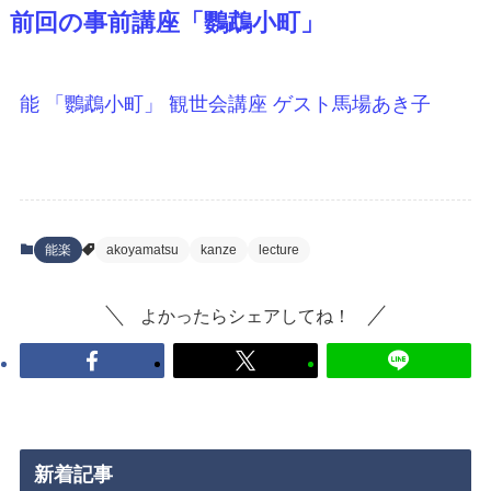
前回の事前講座「鸚鵡小町」
能 「鸚鵡小町」 観世会講座 ゲスト馬場あき子
能楽
akoyamatsu
kanze
lecture
よかったらシェアしてね！
新着記事