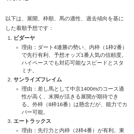
以下は、展開、枠順、馬の適性、過去傾向を基に
した着順予想です：
ビダーヤ
理由：ダート4連勝の勢い、内枠（1枠2番）
で先行有利、予想オッズ1番人気の信頼度。
ハイペースでも対応可能なスピードとスタ
ミナ。
サンライズフレイム
理由：差し馬として中京1400mのコース適
性が高く、末脚が活きる展開が期待でき
る。外枠（8枠16番）は懸念だが、能力でカ
バー可能。
エートラックス
理由：先行力と内枠（2枠4番）が有利。東