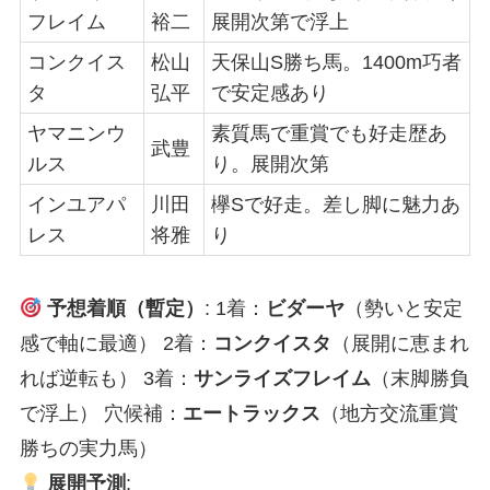
フレイム
裕二
展開次第で浮上
コンクイス
松山
天保山S勝ち馬。1400m巧者
タ
弘平
で安定感あり
ヤマニンウ
素質馬で重賞でも好走歴あ
武豊
ルス
り。展開次第
インユアパ
川田
欅Sで好走。差し脚に魅力あ
レス
将雅
り
予想着順（暫定）
: 1着：
ビダーヤ
（勢いと安定
感で軸に最適） 2着：
コンクイスタ
（展開に恵まれ
れば逆転も） 3着：
サンライズフレイム
（末脚勝負
で浮上） 穴候補：
エートラックス
（地方交流重賞
勝ちの実力馬）
展開予測
: