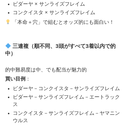
ビダーヤ × サンライズフレイム
コンクイスタ × サンライズフレイム
「本命＋穴」で組むとオッズ的にも面白い！
三連複（順不同、3頭がすべて3着以内で的
中）
的中難易度は中、でも配当が魅力的
買い目例
：
ビダーヤ－コンクイスタ－サンライズフレイム
ビダーヤ－サンライズフレイム－エートラック
ス
コンクイスタ－サンライズフレイム－ヤマニン
ウルス