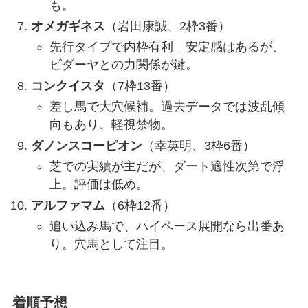
も。
オメガギネス
（岩田康誠、2枠3番）
先行タイプで内枠有利。安定感はあるが、
ビダーヤとの力関係が鍵。
コンクイスタ
（7枠13番）
差し馬で大穴候補。過去データでは波乱傾
向もあり、軽視禁物。
ダノンスコーピオン
（幸英明、3枠6番）
芝での実績が主だが、ダート適性次第で浮
上。評価は低め。
アルファマム
（6枠12番）
追い込み馬で、ハイペース展開なら出番あ
り。穴馬として注目。
着順予想