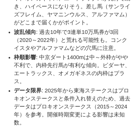
き、ハイペースになりそう。差し馬（サンライ
ズフレイム、ヤマニンウルス、アルファマム）
がどこまで届くかがポイント。
波乱傾向
: 過去10年で3連単10万馬券が3回
（2020～2022年）と荒れる可能性も。コンク
イスタやアルファマムなどの穴馬に注意。
枠順影響
: 中京ダート1400mは中～外枠がやや
不利で、内枠先行馬が有利な傾向。ビダーヤ、
エートラックス、オメガギネスの内枠はプラ
ス。
データ限界
: 2025年から東海ステークスはプロ
キオンステークスと条件入れ替えのため、過去
データはプロキオンステークス（2015～2024
年）を参考。開催時期変更による影響は未知
数。