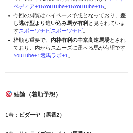
ペディア
+15
YouTube
+15
YouTube
+15
。
今回の脚質はハイペース予想となっており、
差
し逃げ型より追い込み馬が有利
と見られていま
す
スポーツナビ
スポーツナビ
。
枠順も重要で、
内枠有利の中京高速馬場
とされ
ており、内からスムーズに運べる馬が有望です
YouTube
+1
競馬ラボ
+1
。
結論（着順予想）
1着：
ビダーヤ（馬番2）