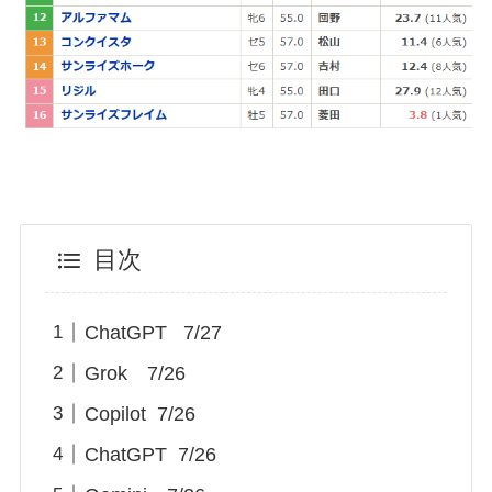
目次
ChatGPT 7/27
Grok 7/26
Copilot 7/26
ChatGPT 7/26