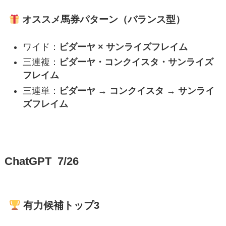
オススメ馬券パターン（バランス型）
ワイド：
ビダーヤ × サンライズフレイム
三連複：
ビダーヤ・コンクイスタ・サンライズ
フレイム
三連単：
ビダーヤ → コンクイスタ → サンライ
ズフレイム
ChatGPT 7/26
有力候補トップ3