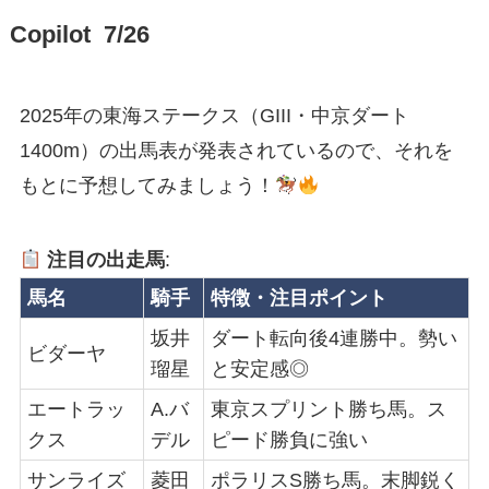
Copilot 7/26
2025年の東海ステークス（GIII・中京ダート
1400m）の出馬表が発表されているので、それを
もとに予想してみましょう！
注目の出走馬
:
馬名
騎手
特徴・注目ポイント
坂井
ダート転向後4連勝中。勢い
ビダーヤ
瑠星
と安定感◎
エートラッ
A.バ
東京スプリント勝ち馬。ス
クス
デル
ピード勝負に強い
サンライズ
菱田
ポラリスS勝ち馬。末脚鋭く