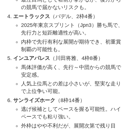
の競馬で届かないリスクも。
エートラックス
（バデル、2枠4番）
2025年東京スプリント（Jpn3）勝ち馬で、
先行力と短距離適性が高い。
内枠で先行有利な展開が期待でき、初重賞
制覇の可能性も。
インユアパレス
（川田将雅、4枠8番）
馬体評価が高く、先行～中団からの競馬で
安定感。
人気上位馬との差は小さいが、堅実な走り
で上位争い可能。
サンライズホーク
（8枠14番）
逃げ候補としてペースを握る可能性。ハイ
ペースでも粘り強い。
外枠はやや不利だが、展開次第で残り目