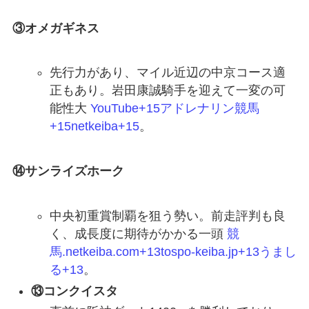
③オメガギネス
先行力があり、マイル近辺の中京コース適
正もあり。岩田康誠騎手を迎えて一変の可
能性大
YouTube
+15
アドレナリン競馬
+15
netkeiba
+15
。
⑭サンライズホーク
中央初重賞制覇を狙う勢い。前走評判も良
く、成長度に期待がかかる一頭
競
馬.netkeiba.com
+13
tospo-keiba.jp
+13
うまし
る
+13
。
⑬コンクイスタ