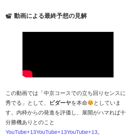
動画による最終予想の見解
この動画では「中京コースでの立ち回りセンスに
秀でる」として、
ビダーヤ
を本命
としていま
す。内枠からの発進を評価し、展開がハマれば十
分勝機ありとのこと
YouTube
+13
YouTube
+13
YouTube
+13
。