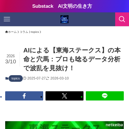
Substack AI文明の生き方
ホーム
コラム
topics
AIによる【東海ステークス】の本
2026
命と穴馬：プロも唸るデータ分析
3/10
で波乱を見抜け！
2025-07-27
2026-03-10
topics