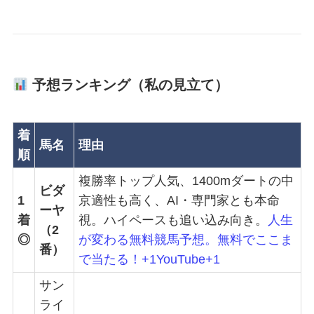
予想ランキング（私の見立て）
着
馬名
理由
順
複勝率トップ人気、1400mダートの中
ビダ
1
京適性も高く、AI・専門家とも本命
ーヤ
着
視。ハイペースも追い込み向き。
人生
（2
◎
が変わる無料競馬予想。無料でここま
番）
で当たる！
+1
YouTube
+1
サン
ライ