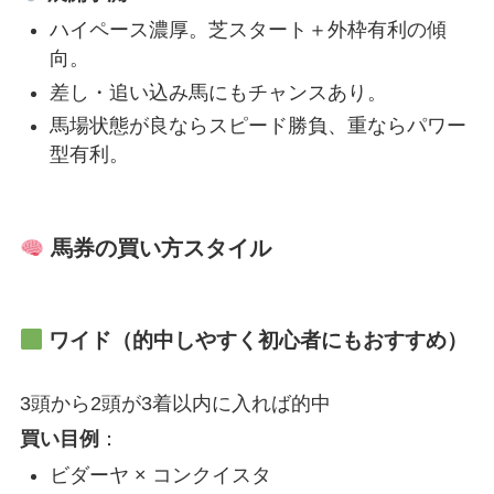
ハイペース濃厚。芝スタート＋外枠有利の傾
向。
差し・追い込み馬にもチャンスあり。
馬場状態が良ならスピード勝負、重ならパワー
型有利。
馬券の買い方スタイル
ワイド（的中しやすく初心者にもおすすめ）
3頭から2頭が3着以内に入れば的中
買い目例
：
ビダーヤ × コンクイスタ