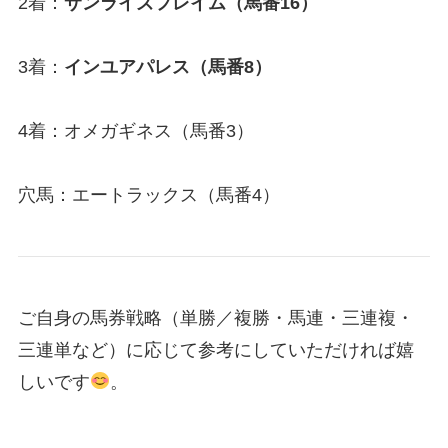
2着：
サンライズフレイム（馬番16）
3着：
インユアパレス（馬番8）
4着：オメガギネス（馬番3）
穴馬：エートラックス（馬番4）
ご自身の馬券戦略（単勝／複勝・馬連・三連複・
三連単など）に応じて参考にしていただければ嬉
しいです
。