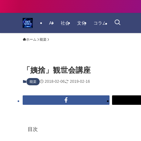
AI
社会
文化
コラム
ホーム
能楽
「姨捨」観世会講座
2018-02-06
2019-02-16
能楽
目次