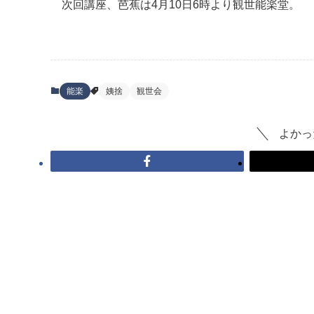
次回講座、芭蕉は4月10日6時より観世能楽堂。
能楽
姨捨
観世会
よかっ