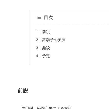
目次
前説
舞囃子の実演
鼎談
予定
前説
内田樹、松岡心平による対話。