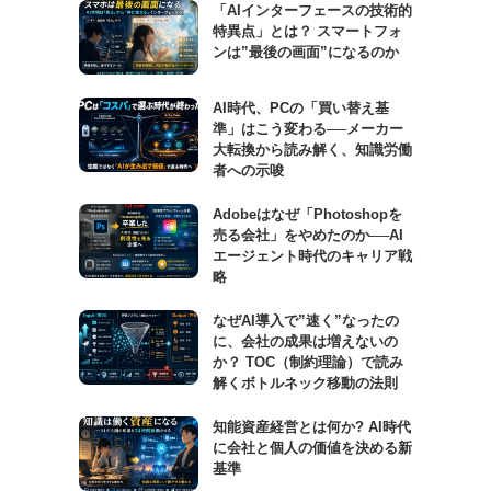
「AIインターフェースの技術的
特異点」とは？ スマートフォ
ンは”最後の画面”になるのか
AI時代、PCの「買い替え基
準」はこう変わる──メーカー
大転換から読み解く、知識労働
者への示唆
Adobeはなぜ「Photoshopを
売る会社」をやめたのか──AI
エージェント時代のキャリア戦
略
なぜAI導入で”速く”なったの
に、会社の成果は増えないの
か？ TOC（制約理論）で読み
解くボトルネック移動の法則
知能資産経営とは何か? AI時代
に会社と個人の価値を決める新
基準