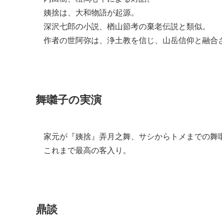
姨捨は、大和物語が起源。
深沢七郎の小説、楢山節考の棄老伝説と類似。
作者の世阿弥は、浄土教を信じ、山岳信仰と融合
舞囃子の実演
家元が『姨捨』弄月之舞、サシからトメまでの舞囃
これまで最高の客入り。
鼎談