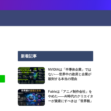
新着記事
NVIDIAは「半導体企業」では
ない──世界中の政府と企業が
殺到する本当の理由
Fableは「アニメ制作会社」を
やめた――AI時代のクリエイタ
ーが資産にすべきは「世界観」