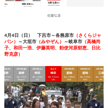
佐藤弘道
4月4日（日） 下呂市～各務原市
（さくらジャ
パン）
～大垣市
（みやぞん）
～岐阜市
（高橋尚
子、和田一浩、伊藤英明、勅使河原郁恵、日比
野克彦）