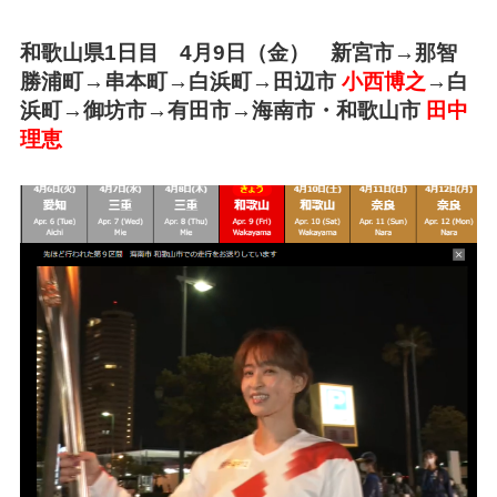
和歌山県1日目 4月9日（金） 新宮市→那智
勝浦町→串本町→白浜町→田辺市
小西博之
→白
浜町→御坊市→有田市→海南市・和歌山市
田中
理恵