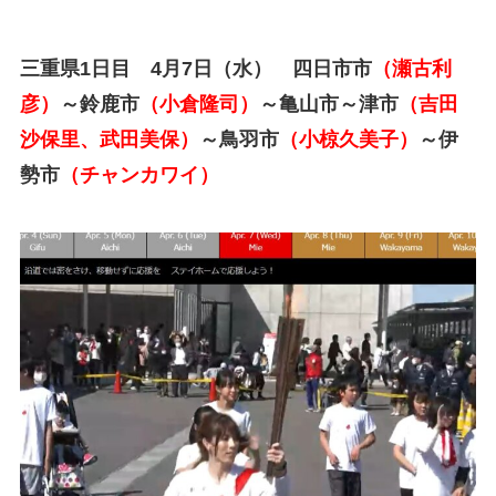
三重県1日目 4月7日（水） 四日市市
（瀬古利
彦）
～鈴鹿市
（小倉隆司）
～亀山市～津市
（吉田
沙保里、武田美保）
～鳥羽市
（小椋久美子）
～伊
勢市
（チャンカワイ）