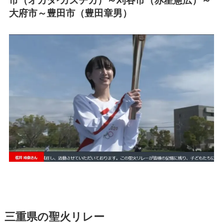
市（オカダ‣カズチカ）～刈谷市（赤星憲広）～
大府市～豊田市（豊田章男）
三重県の聖火リレー