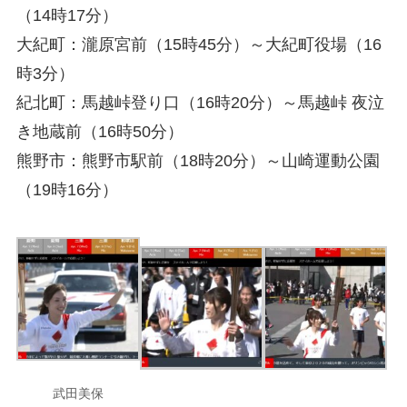
（14時17分）
大紀町：瀧原宮前（15時45分）～大紀町役場（16
時3分）
紀北町：馬越峠登り口（16時20分）～馬越峠 夜泣
き地蔵前（16時50分）
熊野市：熊野市駅前（18時20分）～山崎運動公園
（19時16分）
武田美保