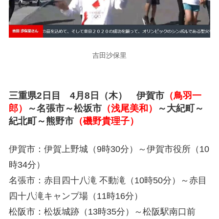
吉田沙保里
三重県2日目 4月8日（木） 伊賀市
（鳥羽一
郎）
～名張市～松坂市
（浅尾美和）
～大紀町～
紀北町～熊野市
（磯野貴理子）
伊賀市：伊賀上野城（9時30分）～伊賀市役所（10
時34分）
名張市：赤目四十八滝 不動滝（10時50分）～赤目
四十八滝キャンプ場（11時16分）
松阪市：松坂城跡（13時35分）～松阪駅南口前