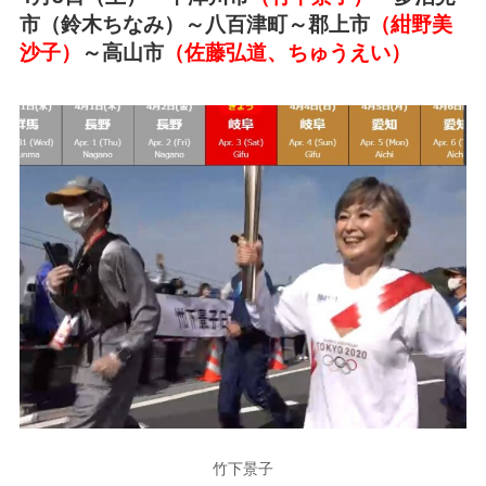
市（鈴木ちなみ）～八百津町～郡上市
（紺野美
沙子）
～高山市
（佐藤弘道、ちゅうえい）
竹下景子