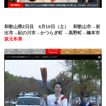
和歌山県2日目 4月10日（土） 和歌山市→岩
出市→紀の川市→かつらぎ町 →高野町→橋本市
坂元冬美