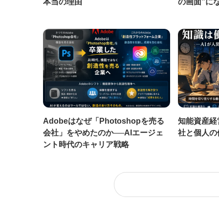
本当の理由
の画面”に
Adobeはなぜ「Photoshopを売る
知能資産経
会社」をやめたのか──AIエージェ
社と個人の
ント時代のキャリア戦略