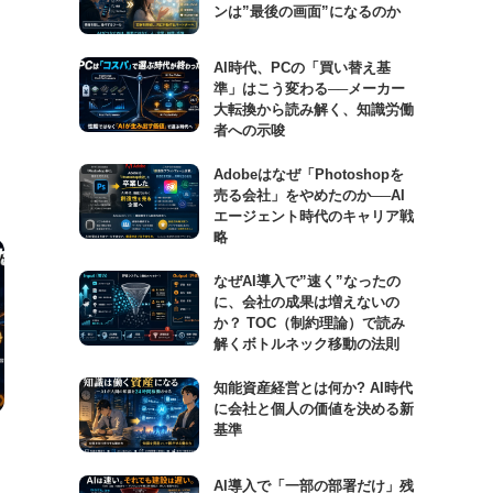
ンは”最後の画面”になるのか
AI時代、PCの「買い替え基
準」はこう変わる──メーカー
大転換から読み解く、知識労働
者への示唆
Adobeはなぜ「Photoshopを
売る会社」をやめたのか──AI
エージェント時代のキャリア戦
略
なぜAI導入で”速く”なったの
に、会社の成果は増えないの
か？ TOC（制約理論）で読み
解くボトルネック移動の法則
知能資産経営とは何か? AI時代
に会社と個人の価値を決める新
基準
AI導入で「一部の部署だけ」残