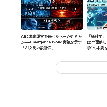
AIに国家運営を任せたら何が起きた
「脳科学」
か──Emergence World実験が示す
は?“理解
「AI文明の設計図」
学”の本質
建築AI