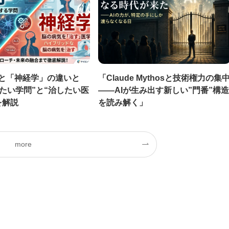
と「神経学」の違いと
「Claude Mythosと技術権力の集
したい学問”と“治したい医
——AIが生み出す新しい”門番”構造
を解説
を読み解く」
more