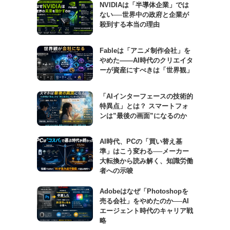
NVIDIAは「半導体企業」では
ない──世界中の政府と企業が
殺到する本当の理由
Fableは「アニメ制作会社」を
やめた――AI時代のクリエイタ
ーが資産にすべきは「世界観」
「AIインターフェースの技術的
特異点」とは？ スマートフォ
ンは”最後の画面”になるのか
AI時代、PCの「買い替え基
準」はこう変わる──メーカー
大転換から読み解く、知識労働
者への示唆
Adobeはなぜ「Photoshopを
売る会社」をやめたのか──AI
エージェント時代のキャリア戦
略