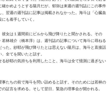
に確かめようとする陽月だが、郁弥は来週の週刊誌にこの事件
し、翌週の週刊誌に記事は掲載されなかった。海斗は「心臓血
設にも着手していく。
、彼女は１週間前にビルから飛び降りたと聞かされる。その
・若林雄介（橋本淳）は、週刊誌の記事について海斗に尋ねる
だった。紗耶が飛び降りたとは思えない陽月は、海斗と直接話
い、全てを聞いたと話す。
せる紗耶の気持ちを利用したこと。海斗は全て憶測に過ぎない
理事たちの前で海斗を問い詰めると話す。そのためには若林の
での証言を求める。そして翌日、緊急の理事会が開かれる。