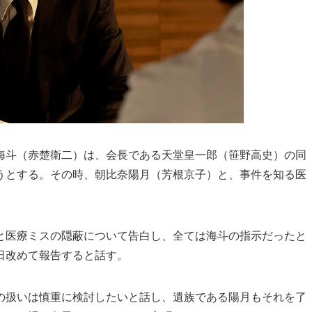
海斗（赤楚衛二）は、会長である天堂皇一郎（笹野高史）の同
うとする。その時、朝比奈陽月（芳根京子）と、事件を知る医
と医療ミスの隠蔽について告白し、全ては海斗の指示だったと
日改めて報告すると話す。
の扱いは慎重に検討したいと話し、遺族である陽月もそれを了