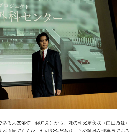
である大友郁弥（錦戸亮）から、妹の朝比奈美咲（白山乃愛）
スが原因で亡くなった可能性があり、その証拠を理事長である