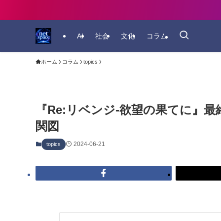
AI
社会
文化
コラム
ホーム
コラム
topics
『Re:リベンジ-欲望の果てに』
関図
2024-06-21
topics