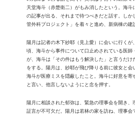
天堂海斗（赤楚衛二）がもみ消したという。海斗
の記事が出る、それまで待つべきだと話す。しか
管外科プロジェクト」を着々と進め、新病棟の建
陽月は記者の木下紗耶（見上愛）に会いに行くが
頃、海斗から事件について口止めされている医師
が、海斗は「その件はもう解決した」と言うだけ
をする。陽月は、紗耶が飛び降りる前に彼女と会
海斗が医療ミスを隠蔽したこと。海斗に好意を寄
と言い、他言しないようにと念を押す。
陽月に相談された郁弥は、緊急の理事会を開き、
証言が不可欠だ。陽月は若林の家を訪ね、理事会