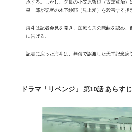
承する。しかし、院長の小笠原哲也（古舘寛治）
皇一郎が記者の木下紗耶（見上愛）を殺害する指
海斗は記者会見を開き、医療ミスの隠蔽を認め、
に告げる。
記者に戻った海斗は、無償で譲渡した天堂記念病
ドラマ「リベンジ」 第10話 あらすじ