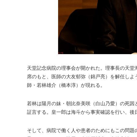
天堂記念病院の理事会が開かれた。理事長の天堂
席のもと、医師の大友郁弥（錦戸亮）を解任しよ
師・若林雄介（橋本淳）が現れる。
若林は陽月の妹・朝比奈美咲（白山乃愛）の死因
証言する。皇一郎は海斗から事実確認を行い、後
そして、病院で働く人や患者のためにもこの問題