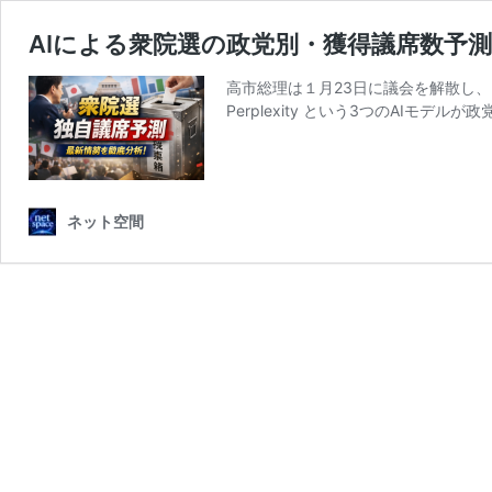
AIによる衆院選の政党別・獲得議席数予
高市総理は１月23日に議会を解散し、2
Perplexity という3つのAIモデ
ネット空間