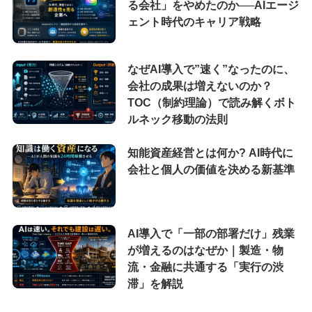
る会社」をやめたのか──AIエージ
ェント時代のキャリア戦略
なぜAI導入で”速く”なったのに、
会社の成果は増えないのか？
TOC（制約理論）で読み解くボト
ルネック移動の法則
知能資産経営とは何か? AI時代に
会社と個人の価値を決める新基準
AI導入で「一部の部署だけ」残業
が増えるのはなぜか｜製造・物
流・金融に共通する「実行の渋
滞」を解説