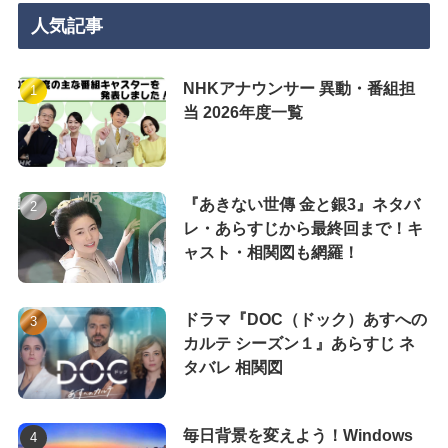
人気記事
NHKアナウンサー 異動・番組担
当 2026年度一覧
『あきない世傳 金と銀3』ネタバ
レ・あらすじから最終回まで！キ
ャスト・相関図も網羅！
ドラマ『DOC（ドック）あすへの
カルテ シーズン１』あらすじ ネ
タバレ 相関図
毎日背景を変えよう！Windows