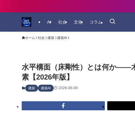
AI
社会
文化
コラム
ホーム
社会
建築
建築AI
水平構面（床剛性）とは何か——
素【2026年版】
2026-06-09
建築
建築AI