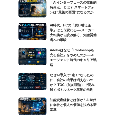
「AIインターフェースの技術的
特異点」とは？ スマートフォ
ンは”最後の画面”になるのか
AI時代、PCの「買い替え基
準」はこう変わる──メーカー
大転換から読み解く、知識労働
者への示唆
Adobeはなぜ「Photoshopを
売る会社」をやめたのか──AI
エージェント時代のキャリア戦
略
なぜAI導入で”速く”なったの
に、会社の成果は増えないの
か？ TOC（制約理論）で読み
解くボトルネック移動の法則
知能資産経営とは何か? AI時代
に会社と個人の価値を決める新
基準