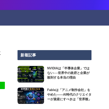
要
新着記事
NVIDIAは「半導体企業」では
ない──世界中の政府と企業が
殺到する本当の理由
Fableは「アニメ制作会社」を
やめた――AI時代のクリエイタ
ーが資産にすべきは「世界観」