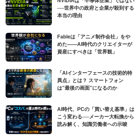
NVIDIAは「半導体企業」ではない
──世界中の政府と企業が殺到する
本当の理由
Fableは「アニメ制作会社」をや
めた――AI時代のクリエイターが
資産にすべきは「世界観」
「AIインターフェースの技術的特
異点」とは？ スマートフォン
は”最後の画面”になるのか
AI時代、PCの「買い替え基準」は
こう変わる──メーカー大転換から
読み解く、知識労働者への示唆