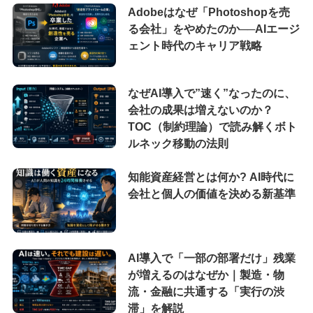
Adobeはなぜ「Photoshopを売
る会社」をやめたのか──AIエージ
ェント時代のキャリア戦略
なぜAI導入で”速く”なったのに、
会社の成果は増えないのか？
TOC（制約理論）で読み解くボト
ルネック移動の法則
知能資産経営とは何か? AI時代に
会社と個人の価値を決める新基準
AI導入で「一部の部署だけ」残業
が増えるのはなぜか｜製造・物
流・金融に共通する「実行の渋
滞」を解説