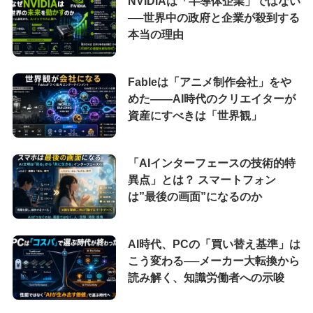
NVIDIAは「半導体企業」ではない
──世界中の政府と企業が殺到する
本当の理由
Fableは「アニメ制作会社」をや
めた――AI時代のクリエイターが
資産にすべきは「世界観」
「AIインターフェースの技術的特
異点」とは？ スマートフォン
は”最後の画面”になるのか
AI時代、PCの「買い替え基準」は
こう変わる──メーカー大転換から
読み解く、知識労働者への示唆