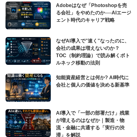
Adobeはなぜ「Photoshopを売
る会社」をやめたのか──AIエージ
ェント時代のキャリア戦略
なぜAI導入で”速く”なったのに、
会社の成果は増えないのか？
TOC（制約理論）で読み解くボト
ルネック移動の法則
知能資産経営とは何か? AI時代に
会社と個人の価値を決める新基準
AI導入で「一部の部署だけ」残業
が増えるのはなぜか｜製造・物
流・金融に共通する「実行の渋
滞」を解説