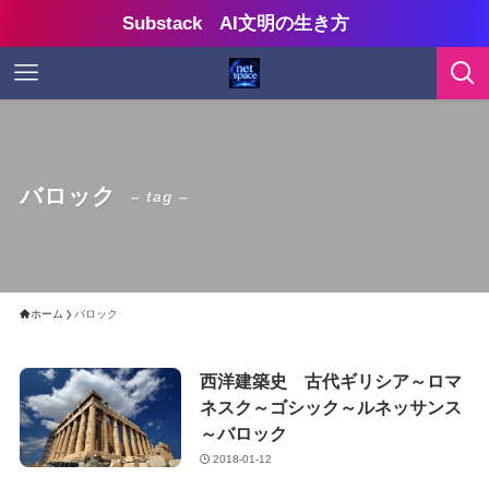
Substack AI文明の生き方
バロック
– tag –
ホーム
バロック
西洋建築史 古代ギリシア～ロマ
ネスク～ゴシック～ルネッサンス
～バロック
2018-01-12