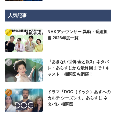
人気記事
NHKアナウンサー 異動・番組担
当 2026年度一覧
『あきない世傳 金と銀3』ネタバ
レ・あらすじから最終回まで！キ
ャスト・相関図も網羅！
ドラマ『DOC（ドック）あすへの
カルテ シーズン１』あらすじ ネ
タバレ 相関図