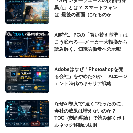
「AIインターフェースの技術的特
異点」とは？ スマートフォン
は”最後の画面”になるのか
AI時代、PCの「買い替え基準」は
こう変わる──メーカー大転換から
読み解く、知識労働者への示唆
Adobeはなぜ「Photoshopを売
る会社」をやめたのか──AIエージ
ェント時代のキャリア戦略
なぜAI導入で”速く”なったのに、
会社の成果は増えないのか？
TOC（制約理論）で読み解くボト
ルネック移動の法則