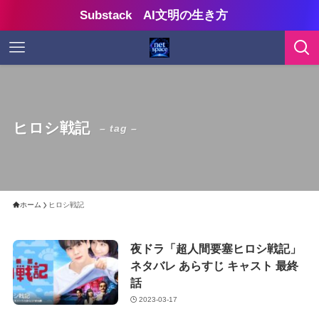
Substack AI文明の生き方
ヒロシ戦記
– tag –
ホーム
ヒロシ戦記
夜ドラ「超人間要塞ヒロシ戦記」
ネタバレ あらすじ キャスト 最終
話
2023-03-17