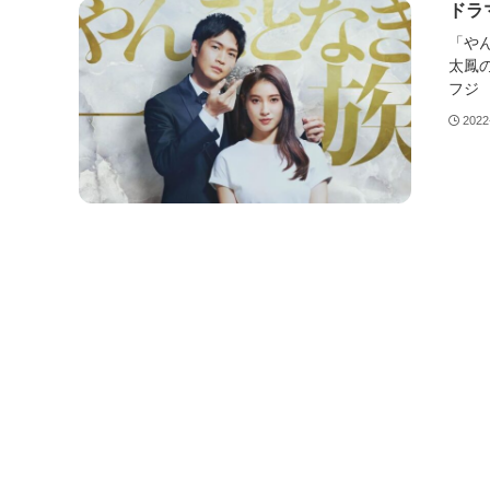
ドラ
「や
太鳳
フジ 
2022