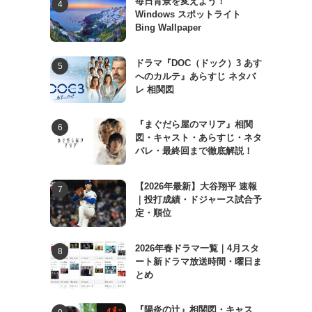
毎日背景を変えよう！
Windows スポットライト
Bing Wallpaper
ドラマ『DOC（ドック）3 あす
へのカルテ』あらすじ ネタバ
レ 相関図
『まぐだら屋のマリア』相関
図・キャスト・あらすじ・ネタ
バレ・最終回まで徹底解説！
【2026年最新】大谷翔平 速報
｜投打成績・ドジャース試合予
定・順位
2026年春ドラマ一覧｜4月スタ
ート新ドラマ放送時間・曜日ま
とめ
『陽炎の辻』相関図・キャス