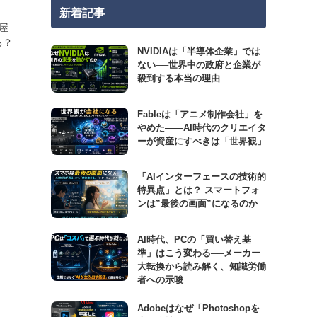
新着記事
屋
る？
NVIDIAは「半導体企業」では
ない──世界中の政府と企業が
殺到する本当の理由
Fableは「アニメ制作会社」を
やめた――AI時代のクリエイタ
ーが資産にすべきは「世界観」
「AIインターフェースの技術的
特異点」とは？ スマートフォ
ンは”最後の画面”になるのか
AI時代、PCの「買い替え基
準」はこう変わる──メーカー
大転換から読み解く、知識労働
者への示唆
Adobeはなぜ「Photoshopを