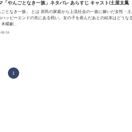
マ「やんごとなき一族」ネタバレ あらすじ キャスト/土屋太鳳
んごとなき一族」 とは 庶民の家庭から上流社会の一族に嫁いだ女性・土
のハッピーエンドの先にある戦い。女の子を産んだあとの結末はどうな
木曜劇...
-06-24
1