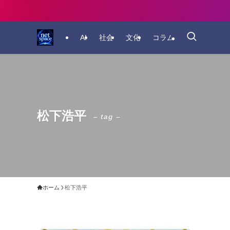
AI
社会
文化
コラム
松下浩平
– tag –
ホーム
松下浩平