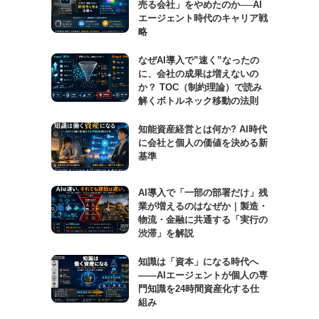
売る会社」をやめたのか──AI
エージェント時代のキャリア戦
略
なぜAI導入で”速く”なったの
に、会社の成果は増えないの
か？ TOC（制約理論）で読み
解くボトルネック移動の法則
知能資産経営とは何か? AI時代
に会社と個人の価値を決める新
基準
AI導入で「一部の部署だけ」残
業が増えるのはなぜか｜製造・
物流・金融に共通する「実行の
渋滞」を解説
知識は「資本」になる時代へ
——AIエージェントが個人の専
門知識を24時間資産化する仕
組み