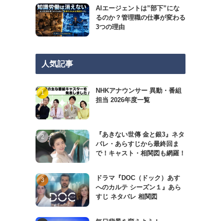
AIエージェントは”部下”にな
るのか？管理職の仕事が変わる
3つの理由
人気記事
NHKアナウンサー 異動・番組
担当 2026年度一覧
『あきない世傳 金と銀3』ネタ
バレ・あらすじから最終回ま
で！キャスト・相関図も網羅！
ドラマ『DOC（ドック）あす
へのカルテ シーズン１』あら
すじ ネタバレ 相関図