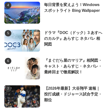
毎日背景を変えよう！Windows
スポットライト Bing Wallpaper
ドラマ『DOC（ドック）3 あすへ
のカルテ』あらすじ ネタバレ 相
関図
『まぐだら屋のマリア』相関図・
キャスト・あらすじ・ネタバレ・
最終回まで徹底解説！
【2026年最新】大谷翔平 速報｜
投打成績・ドジャース試合予定・
順位