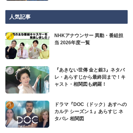
人気記事
NHKアナウンサー 異動・番組担
当 2026年度一覧
『あきない世傳 金と銀3』ネタバ
レ・あらすじから最終回まで！キ
ャスト・相関図も網羅！
ドラマ『DOC（ドック）あすへの
カルテ シーズン１』あらすじ ネ
タバレ 相関図