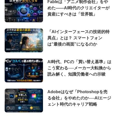
Fableは「アニメ制作会社」をや
めた――AI時代のクリエイターが
資産にすべきは「世界観」
「AIインターフェースの技術的特
異点」とは？ スマートフォン
は”最後の画面”になるのか
AI時代、PCの「買い替え基準」は
こう変わる──メーカー大転換から
読み解く、知識労働者への示唆
Adobeはなぜ「Photoshopを売
る会社」をやめたのか──AIエージ
ェント時代のキャリア戦略