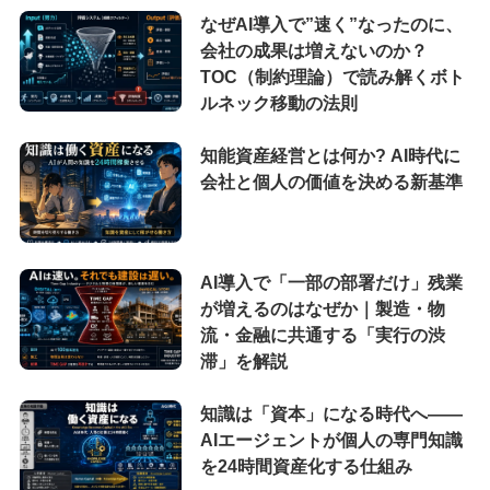
なぜAI導入で”速く”なったのに、
会社の成果は増えないのか？
TOC（制約理論）で読み解くボト
ルネック移動の法則
知能資産経営とは何か? AI時代に
会社と個人の価値を決める新基準
AI導入で「一部の部署だけ」残業
が増えるのはなぜか｜製造・物
流・金融に共通する「実行の渋
滞」を解説
知識は「資本」になる時代へ——
AIエージェントが個人の専門知識
を24時間資産化する仕組み