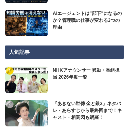
AIエージェントは”部下”になるの
か？管理職の仕事が変わる3つの
理由
人気記事
NHKアナウンサー 異動・番組担
当 2026年度一覧
『あきない世傳 金と銀3』ネタバ
レ・あらすじから最終回まで！キ
ャスト・相関図も網羅！