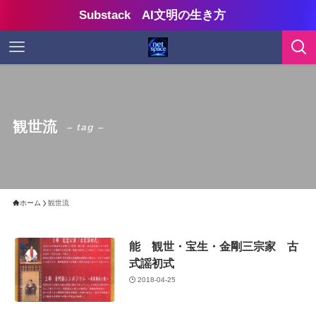
Substack AI文明の生き方
観世流
– tag –
ホーム
観世流
能 観世・宝生・金剛三宗家 古
式謡初式
2018-04-25