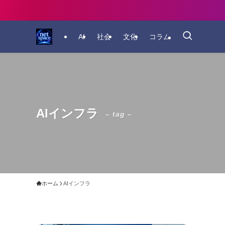
AI
社会
文化
コラム
AIインフラ
– tag –
ホーム
AIインフラ