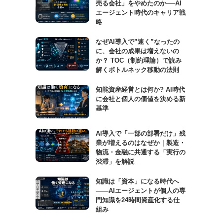
売る会社」をやめたのか──AI
エージェント時代のキャリア戦
略
なぜAI導入で”速く”なったの
に、会社の成果は増えないの
か？ TOC（制約理論）で読み
解くボトルネック移動の法則
知能資産経営とは何か? AI時代
に会社と個人の価値を決める新
基準
AI導入で「一部の部署だけ」残
業が増えるのはなぜか｜製造・
物流・金融に共通する「実行の
渋滞」を解説
知識は「資本」になる時代へ
——AIエージェントが個人の専
門知識を24時間資産化する仕
組み