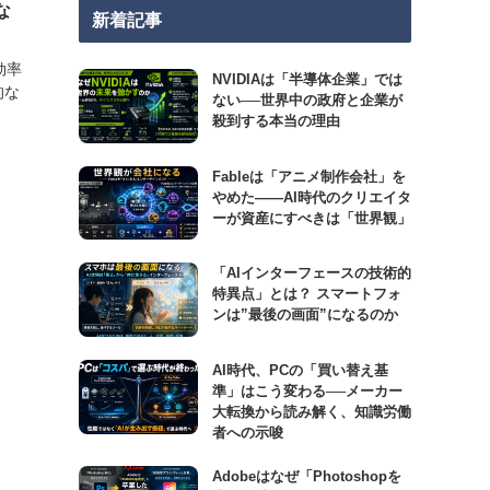
な
新着記事
効率
NVIDIAは「半導体企業」では
的な
ない──世界中の政府と企業が
殺到する本当の理由
Fableは「アニメ制作会社」を
やめた――AI時代のクリエイタ
ーが資産にすべきは「世界観」
「AIインターフェースの技術的
特異点」とは？ スマートフォ
ンは”最後の画面”になるのか
AI時代、PCの「買い替え基
準」はこう変わる──メーカー
大転換から読み解く、知識労働
者への示唆
Adobeはなぜ「Photoshopを