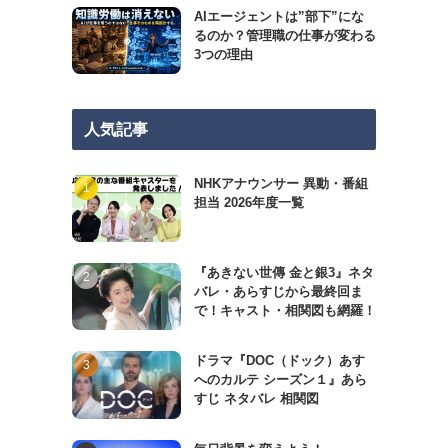
AIエージェントは”部下”にな
るのか？管理職の仕事が変わる
3つの理由
人気記事
NHKアナウンサー 異動・番組
担当 2026年度一覧
『あきない世傳 金と銀3』ネタ
バレ・あらすじから最終回ま
で！キャスト・相関図も網羅！
ドラマ『DOC（ドック）あす
へのカルテ シーズン１』あら
すじ ネタバレ 相関図