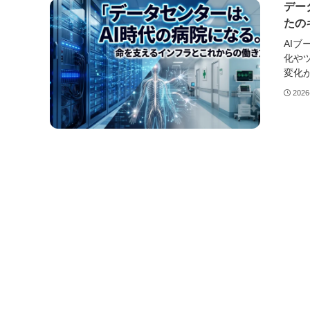
デー
たの
AI
化や
変化が
2026