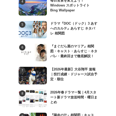
毎日背景を変えよう！
Windows スポットライト
Bing Wallpaper
ドラマ『DOC（ドック）3 あす
へのカルテ』あらすじ ネタバ
レ 相関図
『まぐだら屋のマリア』相関
図・キャスト・あらすじ・ネタ
バレ・最終回まで徹底解説！
【2026年最新】大谷翔平 速報
｜投打成績・ドジャース試合予
定・順位
2026年春ドラマ一覧｜4月スタ
ート新ドラマ放送時間・曜日ま
とめ
『陽炎の辻』相関図・キャス