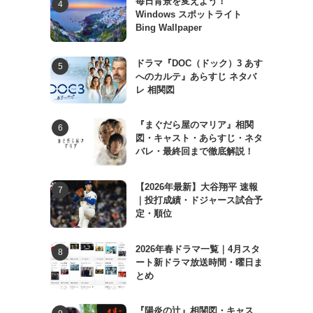
毎日背景を変えよう！
Windows スポットライト
Bing Wallpaper
ドラマ『DOC（ドック）3 あす
へのカルテ』あらすじ ネタバ
レ 相関図
『まぐだら屋のマリア』相関
図・キャスト・あらすじ・ネタ
バレ・最終回まで徹底解説！
【2026年最新】大谷翔平 速報
｜投打成績・ドジャース試合予
定・順位
2026年春ドラマ一覧｜4月スタ
ート新ドラマ放送時間・曜日ま
とめ
『陽炎の辻』相関図・キャス