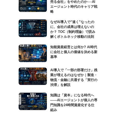
売る会社」をやめたのか──AI
エージェント時代のキャリア戦
略
なぜAI導入で”速く”なったの
に、会社の成果は増えないの
か？ TOC（制約理論）で読み
解くボトルネック移動の法則
知能資産経営とは何か? AI時代
に会社と個人の価値を決める新
基準
AI導入で「一部の部署だけ」残
業が増えるのはなぜか｜製造・
物流・金融に共通する「実行の
渋滞」を解説
知識は「資本」になる時代へ
——AIエージェントが個人の専
門知識を24時間資産化する仕
組み