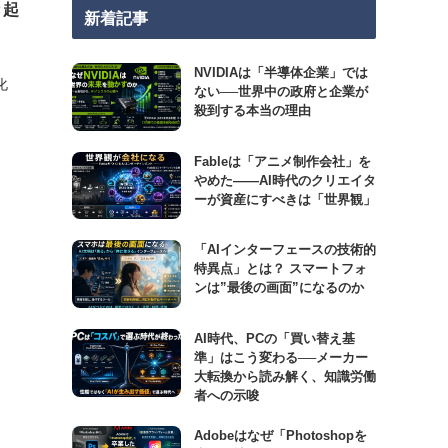
き起
新着記事
NVIDIAは「半導体企業」では
化
ない──世界中の政府と企業が
殺到する本当の理由
Fableは「アニメ制作会社」を
やめた――AI時代のクリエイタ
ーが資産にすべきは「世界観」
「AIインターフェースの技術的
特異点」とは？ スマートフォ
ンは”最後の画面”になるのか
AI時代、PCの「買い替え基
準」はこう変わる──メーカー
大転換から読み解く、知識労働
者への示唆
Adobeはなぜ「Photoshopを