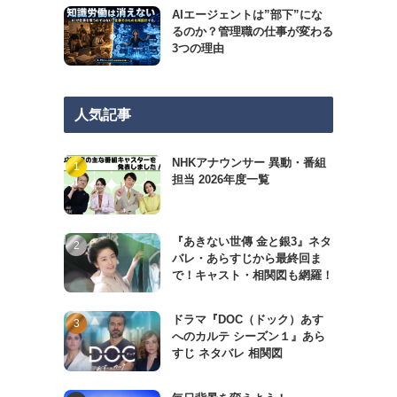
AIエージェントは”部下”にな
るのか？管理職の仕事が変わる
3つの理由
人気記事
NHKアナウンサー 異動・番組
担当 2026年度一覧
『あきない世傳 金と銀3』ネタ
バレ・あらすじから最終回ま
で！キャスト・相関図も網羅！
ドラマ『DOC（ドック）あす
へのカルテ シーズン１』あら
すじ ネタバレ 相関図