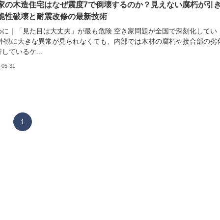
家の木造住宅はなぜ震度7で倒壊するのか？見えない腐朽が引
脆性破壊と耐震改修の最新技術
めに｜「見た目は大丈夫」が最も危険 空き家問題が全国で深刻化してい
 外観に大きな異常が見られなくても、内部では木材の腐朽や接合部の劣
しているケ...
-05-31
1