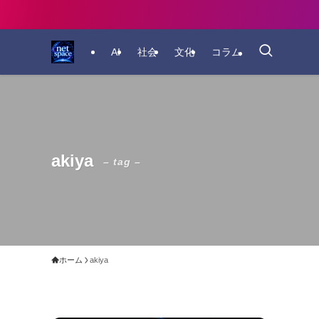
AI
社会
文化
コラム
akiya
– tag –
ホーム
akiya