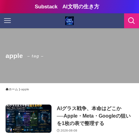
Substack AI文明の生き方
apple
– tag –
ホーム
apple
AIグラス戦争、本命はどこか
──Apple・Meta・Googleの狙い
を1枚の表で整理する
2026-08-08