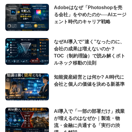
Adobeはなぜ「Photoshopを売
る会社」をやめたのか──AIエージ
ェント時代のキャリア戦略
なぜAI導入で”速く”なったのに、
会社の成果は増えないのか？
TOC（制約理論）で読み解くボト
ルネック移動の法則
知能資産経営とは何か? AI時代に
会社と個人の価値を決める新基準
AI導入で「一部の部署だけ」残業
が増えるのはなぜか｜製造・物
流・金融に共通する「実行の渋