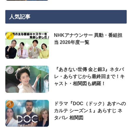
人気記事
NHKアナウンサー 異動・番組担
当 2026年度一覧
『あきない世傳 金と銀3』ネタバ
レ・あらすじから最終回まで！キ
ャスト・相関図も網羅！
ドラマ『DOC（ドック）あすへの
カルテ シーズン１』あらすじ ネ
タバレ 相関図