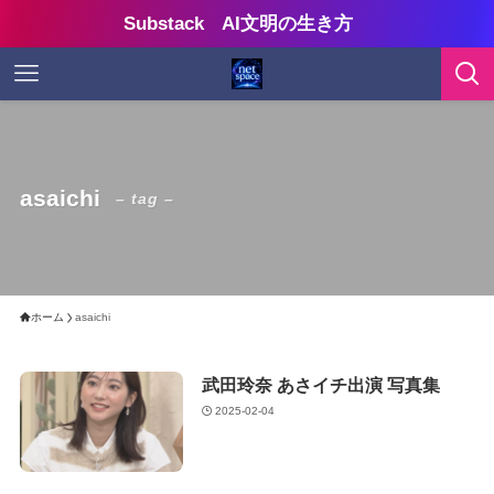
Substack AI文明の生き方
asaichi
– tag –
ホーム
asaichi
武田玲奈 あさイチ出演 写真集
2025-02-04