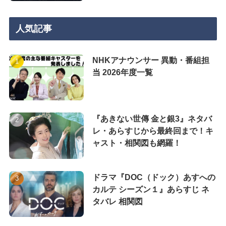
人気記事
NHKアナウンサー 異動・番組担
当 2026年度一覧
『あきない世傳 金と銀3』ネタバ
レ・あらすじから最終回まで！キ
ャスト・相関図も網羅！
ドラマ『DOC（ドック）あすへの
カルテ シーズン１』あらすじ ネ
タバレ 相関図