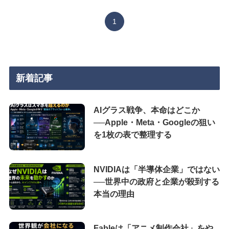
1
新着記事
AIグラス戦争、本命はどこか
──Apple・Meta・Googleの狙い
を1枚の表で整理する
NVIDIAは「半導体企業」ではない
──世界中の政府と企業が殺到する
本当の理由
Fableは「アニメ制作会社」をや