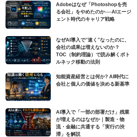
Adobeはなぜ「Photoshopを売
る会社」をやめたのか──AIエージ
ェント時代のキャリア戦略
なぜAI導入で”速く”なったのに、
会社の成果は増えないのか？
TOC（制約理論）で読み解くボト
ルネック移動の法則
知能資産経営とは何か? AI時代に
会社と個人の価値を決める新基準
AI導入で「一部の部署だけ」残業
が増えるのはなぜか｜製造・物
流・金融に共通する「実行の渋
滞」を解説