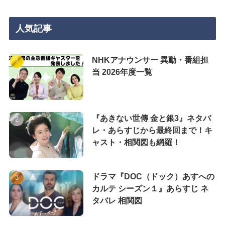
人気記事
NHKアナウンサー 異動・番組担
当 2026年度一覧
『あきない世傳 金と銀3』ネタバ
レ・あらすじから最終回まで！キ
ャスト・相関図も網羅！
ドラマ『DOC（ドック）あすへの
カルテ シーズン１』あらすじ ネ
タバレ 相関図