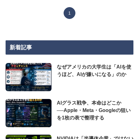
1
新着記事
なぜアメリカの大学生は「AIを使
うほど、AIが嫌いになる」のか
AIグラス戦争、本命はどこか
──Apple・Meta・Googleの狙い
を1枚の表で整理する
NVIDIAは「半導体企業」ではない