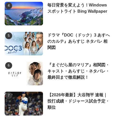
毎日背景を変えよう！Windows
スポットライト Bing Wallpaper
ドラマ『DOC（ドック）3 あすへ
のカルテ』あらすじ ネタバレ 相
関図
『まぐだら屋のマリア』相関図・
キャスト・あらすじ・ネタバレ・
最終回まで徹底解説！
【2026年最新】大谷翔平 速報｜
投打成績・ドジャース試合予定・
順位