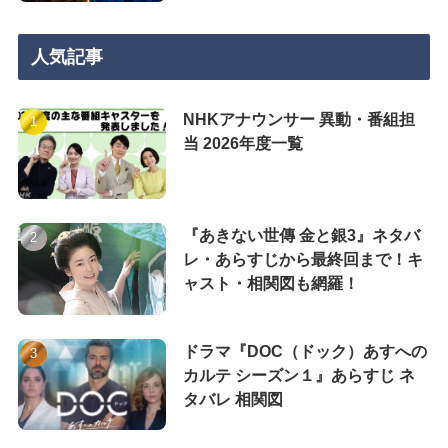
人気記事
NHKアナウンサー 異動・番組担
当 2026年度一覧
『あきない世傳 金と銀3』ネタバ
レ・あらすじから最終回まで！キ
ャスト・相関図も網羅！
ドラマ『DOC（ドック）あすへの
カルテ シーズン１』あらすじ ネ
タバレ 相関図