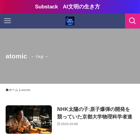
Substack AI文明の生き方
atomic
– tag –
ホーム
atomic
NHK太陽の子:原子爆弾の開発を
競っていた京都大学物理科学者達
2020-10-09