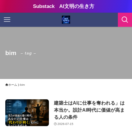
Substack AI文明の生き方
bim
– tag –
ホーム
bim
建築士はAIに仕事を奪われる」は
本当か。設計AI時代に価値が高ま
る人の条件
2026-07-15