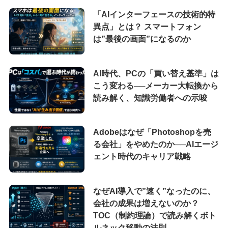
「AIインターフェースの技術的特
異点」とは？ スマートフォン
は”最後の画面”になるのか
AI時代、PCの「買い替え基準」は
こう変わる──メーカー大転換から
読み解く、知識労働者への示唆
Adobeはなぜ「Photoshopを売
る会社」をやめたのか──AIエージ
ェント時代のキャリア戦略
なぜAI導入で”速く”なったのに、
会社の成果は増えないのか？
TOC（制約理論）で読み解くボト
ルネック移動の法則