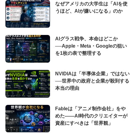
なぜアメリカの大学生は「AIを使
うほど、AIが嫌いになる」のか
AIグラス戦争、本命はどこか
──Apple・Meta・Googleの狙い
を1枚の表で整理する
NVIDIAは「半導体企業」ではない
──世界中の政府と企業が殺到する
本当の理由
Fableは「アニメ制作会社」をや
めた――AI時代のクリエイターが
資産にすべきは「世界観」