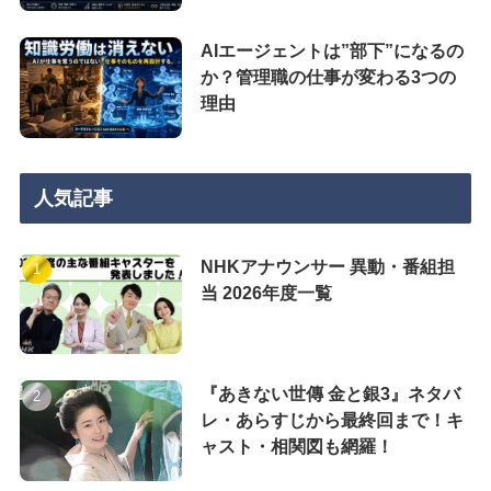
AIエージェントは”部下”になるの
か？管理職の仕事が変わる3つの
理由
人気記事
NHKアナウンサー 異動・番組担
当 2026年度一覧
『あきない世傳 金と銀3』ネタバ
レ・あらすじから最終回まで！キ
ャスト・相関図も網羅！