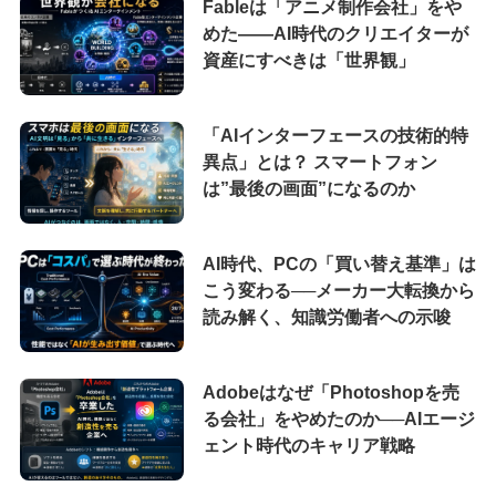
Fableは「アニメ制作会社」をや
めた――AI時代のクリエイターが
資産にすべきは「世界観」
「AIインターフェースの技術的特
異点」とは？ スマートフォン
は”最後の画面”になるのか
AI時代、PCの「買い替え基準」は
こう変わる──メーカー大転換から
読み解く、知識労働者への示唆
Adobeはなぜ「Photoshopを売
る会社」をやめたのか──AIエージ
ェント時代のキャリア戦略