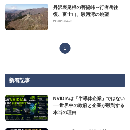
丹沢表尾根の菩提峠～行者岳往
復、富士山、駿河湾の眺望
2020-04-23
1
新着記事
NVIDIAは「半導体企業」ではない
──世界中の政府と企業が殺到する
本当の理由