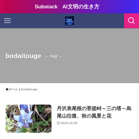
Substack AI文明の生き方
bodaitouge
– tag –
ホーム
bodaitouge
丹沢表尾根の菩提峠～三の塔～烏
尾山往復、秋の風景と花
2020-10-29