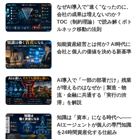
なぜAI導入で”速く”なったのに、
会社の成果は増えないのか？
TOC（制約理論）で読み解くボト
ルネック移動の法則
知能資産経営とは何か? AI時代に
会社と個人の価値を決める新基準
AI導入で「一部の部署だけ」残業
が増えるのはなぜか｜製造・物
流・金融に共通する「実行の渋
滞」を解説
知識は「資本」になる時代へ——
AIエージェントが個人の専門知識
を24時間資産化する仕組み