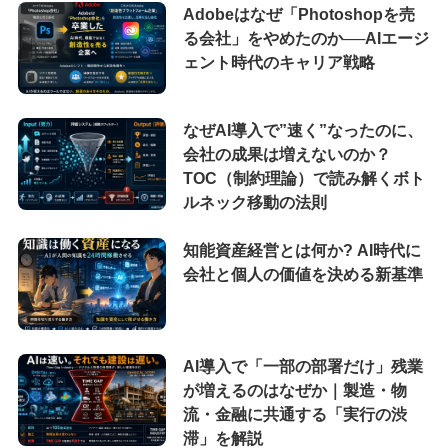
Adobeはなぜ「Photoshopを売
る会社」をやめたのか──AIエージ
ェント時代のキャリア戦略
なぜAI導入で”速く”なったのに、
会社の成果は増えないのか？
TOC（制約理論）で読み解くボト
ルネック移動の法則
知能資産経営とは何か? AI時代に
会社と個人の価値を決める新基準
AI導入で「一部の部署だけ」残業
が増えるのはなぜか｜製造・物
流・金融に共通する「実行の渋
滞」を解説