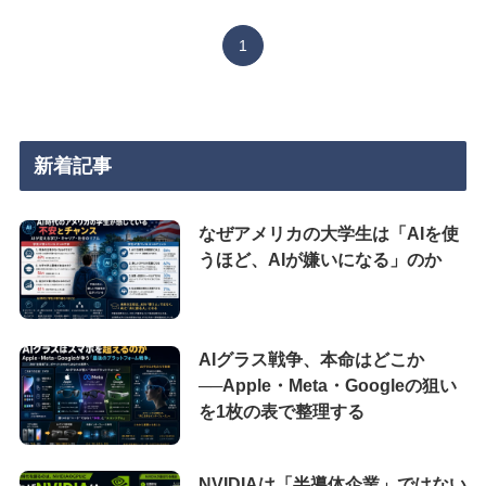
1
新着記事
なぜアメリカの大学生は「AIを使
うほど、AIが嫌いになる」のか
AIグラス戦争、本命はどこか
──Apple・Meta・Googleの狙い
を1枚の表で整理する
NVIDIAは「半導体企業」ではない