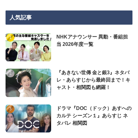
人気記事
NHKアナウンサー 異動・番組担
当 2026年度一覧
『あきない世傳 金と銀3』ネタバ
レ・あらすじから最終回まで！キ
ャスト・相関図も網羅！
ドラマ『DOC（ドック）あすへの
カルテ シーズン１』あらすじ ネ
タバレ 相関図