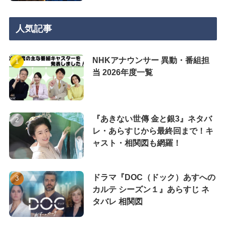
人気記事
NHKアナウンサー 異動・番組担
当 2026年度一覧
『あきない世傳 金と銀3』ネタバ
レ・あらすじから最終回まで！キ
ャスト・相関図も網羅！
ドラマ『DOC（ドック）あすへの
カルテ シーズン１』あらすじ ネ
タバレ 相関図