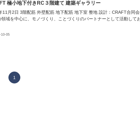
AFT 極小地下付きRC３階建て 建築ギャラリー
9年11月2日 3階配筋 外壁配筋 地下配筋 地下室 整地 設計：CRAFT合同
の領域を中心に、モノづくり、ことづくりのパートナーとして活動して
。
-10-05
1