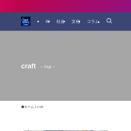
AI
社会
文化
コラム
craft
– tag –
ホーム
craft