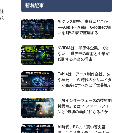
新着記事
会社
おり
AIグラス戦争、本命はどこか
──Apple・Meta・Googleの狙
いを1枚の表で整理する
NVIDIAは「半導体企業」では
ない──世界中の政府と企業が
殺到する本当の理由
Fableは「アニメ制作会社」を
やめた――AI時代のクリエイタ
ーが資産にすべきは「世界観」
「AIインターフェースの技術的
特異点」とは？ スマートフォ
ンは”最後の画面”になるのか
AI時代、PCの「買い替え基
準」はこう変わる──メーカー