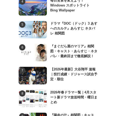
毎日背景を変えよう！
Windows スポットライト
Bing Wallpaper
ドラマ『DOC（ドック）3 あす
へのカルテ』あらすじ ネタバ
レ 相関図
『まぐだら屋のマリア』相関
図・キャスト・あらすじ・ネタ
バレ・最終回まで徹底解説！
【2026年最新】大谷翔平 速報
｜投打成績・ドジャース試合予
定・順位
2026年春ドラマ一覧｜4月スタ
ート新ドラマ放送時間・曜日ま
とめ
『陽炎の辻』相関図・キャス