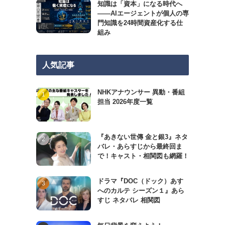
知識は「資本」になる時代へ
——AIエージェントが個人の専
門知識を24時間資産化する仕
組み
人気記事
NHKアナウンサー 異動・番組
担当 2026年度一覧
『あきない世傳 金と銀3』ネタ
バレ・あらすじから最終回ま
で！キャスト・相関図も網羅！
ドラマ『DOC（ドック）あす
へのカルテ シーズン１』あら
すじ ネタバレ 相関図