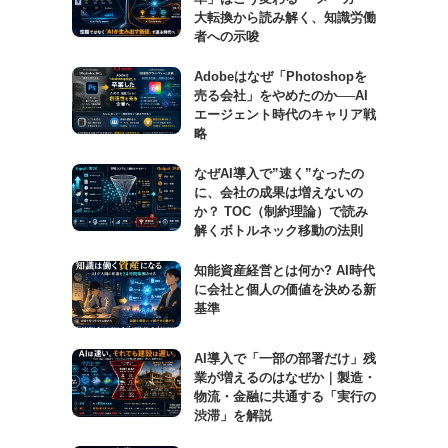
大転換から読み解く、知識労働
者への示唆
Adobeはなぜ「Photoshopを
売る会社」をやめたのか──AI
エージェント時代のキャリア戦
略
なぜAI導入で”速く”なったの
に、会社の成果は増えないの
か？ TOC（制約理論）で読み
解くボトルネック移動の法則
知能資産経営とは何か? AI時代
に会社と個人の価値を決める新
基準
AI導入で「一部の部署だけ」残
業が増えるのはなぜか｜製造・
物流・金融に共通する「実行の
渋滞」を解説