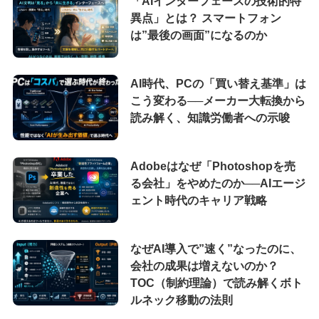
「AIインターフェースの技術的特
異点」とは？ スマートフォン
は”最後の画面”になるのか
AI時代、PCの「買い替え基準」は
こう変わる──メーカー大転換から
読み解く、知識労働者への示唆
Adobeはなぜ「Photoshopを売
る会社」をやめたのか──AIエージ
ェント時代のキャリア戦略
なぜAI導入で”速く”なったのに、
会社の成果は増えないのか？
TOC（制約理論）で読み解くボト
ルネック移動の法則