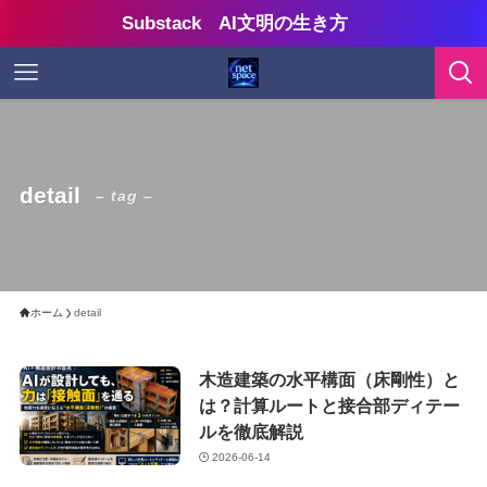
Substack AI文明の生き方
detail
– tag –
ホーム
detail
木造建築の水平構面（床剛性）と
は？計算ルートと接合部ディテー
ルを徹底解説
2026-06-14