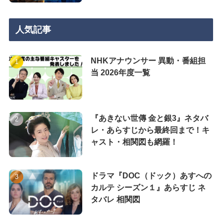
人気記事
NHKアナウンサー 異動・番組担
当 2026年度一覧
『あきない世傳 金と銀3』ネタバ
レ・あらすじから最終回まで！キ
ャスト・相関図も網羅！
ドラマ『DOC（ドック）あすへの
カルテ シーズン１』あらすじ ネ
タバレ 相関図