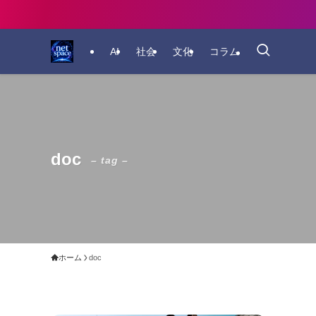
AI
社会
文化
コラム
doc
– tag –
ホーム
doc