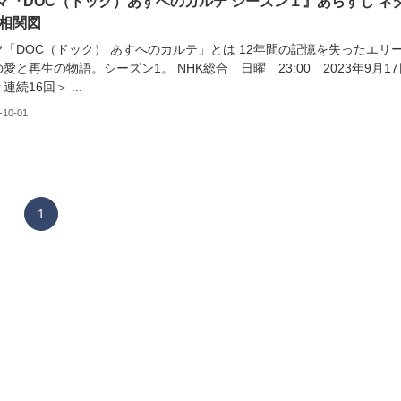
マ『DOC（ドック）あすへのカルテ シーズン１』あらすじ ネ
 相関図
マ「DOC（ドック） あすへのカルテ」とは 12年間の記憶を失ったエリ
愛と再生の物語。シーズン1。 NHK総合 日曜 23:00 2023年9月17
連続16回＞ ...
-10-01
1