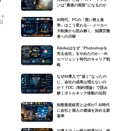
タ
ンは”最後の画面”になるのか
ート
AI時代、PCの「買い替え基
日
準」はこう変わる──メーカー
大転換から読み解く、知識労働
者への示唆
Adobeはなぜ「Photoshopを
売る会社」をやめたのか──AI
エージェント時代のキャリア戦
略
なぜAI導入で”速く”なったの
に、会社の成果は増えないの
か？ TOC（制約理論）で読み
解くボトルネック移動の法則
知能資産経営とは何か? AI時代
に会社と個人の価値を決める新
基準
AI導入で「一部の部署だけ」残