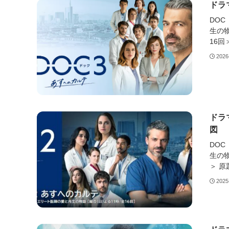
ドラ
DOC
生の物
16回＞
2026
ドラ
図
DOC
生の物
＞ 原題
2025