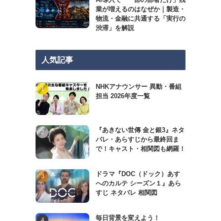
業が増えるのはなぜか｜製造・
物流・金融に共通する「実行の
渋滞」を解説
人気記事
NHKアナウンサー 異動・番組
担当 2026年度一覧
『あきない世傳 金と銀3』ネタ
バレ・あらすじから最終回ま
で！キャスト・相関図も網羅！
ドラマ『DOC（ドック）あす
へのカルテ シーズン１』あら
すじ ネタバレ 相関図
毎日背景を変えよう！