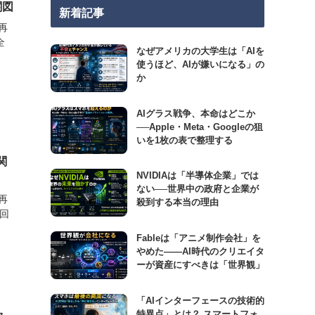
関図
新着記事
再
全
なぜアメリカの大学生は「AIを
使うほど、AIが嫌いになる」の
か
AIグラス戦争、本命はどこか
──Apple・Meta・Googleの狙
いを1枚の表で整理する
関
NVIDIAは「半導体企業」では
ない──世界中の政府と企業が
再
殺到する本当の理由
6回
Fableは「アニメ制作会社」を
やめた――AI時代のクリエイタ
ーが資産にすべきは「世界観」
「AIインターフェースの技術的
特異点」とは？ スマートフォ