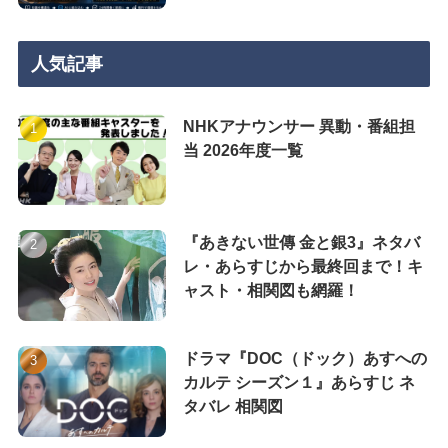
人気記事
NHKアナウンサー 異動・番組担
当 2026年度一覧
『あきない世傳 金と銀3』ネタバ
レ・あらすじから最終回まで！キ
ャスト・相関図も網羅！
ドラマ『DOC（ドック）あすへの
カルテ シーズン１』あらすじ ネ
タバレ 相関図