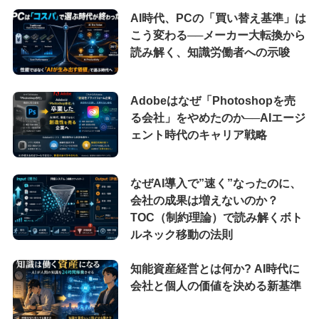
AI時代、PCの「買い替え基準」は
こう変わる──メーカー大転換から
読み解く、知識労働者への示唆
Adobeはなぜ「Photoshopを売
る会社」をやめたのか──AIエージ
ェント時代のキャリア戦略
なぜAI導入で”速く”なったのに、
会社の成果は増えないのか？
TOC（制約理論）で読み解くボト
ルネック移動の法則
知能資産経営とは何か? AI時代に
会社と個人の価値を決める新基準