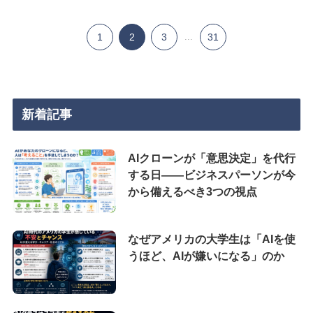
1
2
3
...
31
新着記事
AIクローンが「意思決定」を代行
する日——ビジネスパーソンが今
から備えるべき3つの視点
なぜアメリカの大学生は「AIを使
うほど、AIが嫌いになる」のか