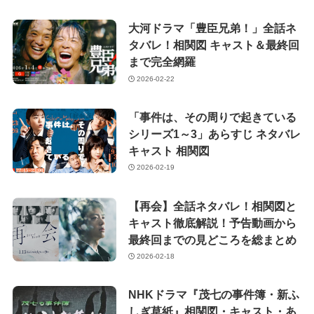
大河ドラマ「豊臣兄弟！」全話ネ
タバレ！相関図 キャスト＆最終回
まで完全網羅
2026-02-22
「事件は、その周りで起きている
シリーズ1～3」あらすじ ネタバレ
キャスト 相関図
2026-02-19
【再会】全話ネタバレ！相関図と
キャスト徹底解説！予告動画から
最終回までの見どころを総まとめ
2026-02-18
NHKドラマ『茂七の事件簿・新ふ
しぎ草紙』相関図・キャスト・あ