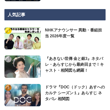
人気記事
NHKアナウンサー 異動・番組担
当 2026年度一覧
『あきない世傳 金と銀3』ネタバ
レ・あらすじから最終回まで！キ
ャスト・相関図も網羅！
ドラマ『DOC（ドック）あすへの
カルテ シーズン１』あらすじ ネ
タバレ 相関図