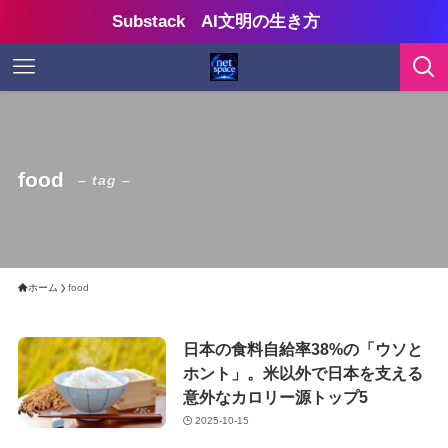
Substack AI文明の生き方
food
– tag –
ホーム
food
日本の食料自給率38%の「ウソと
ホント」。米以外で日本を支える
意外なカロリー源トップ5
2025-10-15