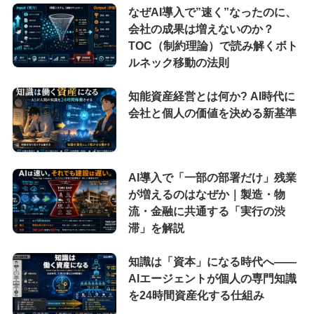
なぜAI導入で”速く”なったのに、
会社の成果は増えないのか？
TOC（制約理論）で読み解くボト
ルネック移動の法則
知能資産経営とは何か? AI時代に
会社と個人の価値を決める新基準
AI導入で「一部の部署だけ」残業
が増えるのはなぜか｜製造・物
流・金融に共通する「実行の渋
滞」を解説
知識は「資本」になる時代へ——
AIエージェントが個人の専門知識
を24時間資産化する仕組み