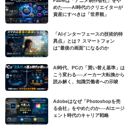
Fableは「アニメ制作会社」をや
めた――AI時代のクリエイターが
資産にすべきは「世界観」
「AIインターフェースの技術的特
異点」とは？ スマートフォン
は”最後の画面”になるのか
AI時代、PCの「買い替え基準」は
こう変わる──メーカー大転換から
読み解く、知識労働者への示唆
Adobeはなぜ「Photoshopを売
る会社」をやめたのか──AIエージ
ェント時代のキャリア戦略