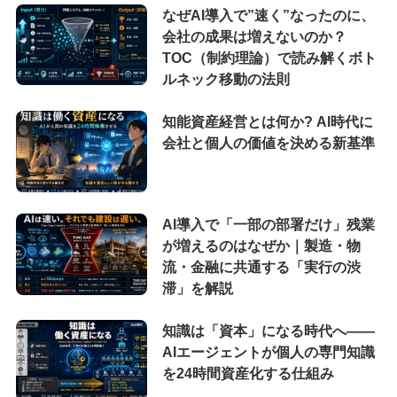
なぜAI導入で”速く”なったのに、
会社の成果は増えないのか？
TOC（制約理論）で読み解くボト
ルネック移動の法則
知能資産経営とは何か? AI時代に
会社と個人の価値を決める新基準
AI導入で「一部の部署だけ」残業
が増えるのはなぜか｜製造・物
流・金融に共通する「実行の渋
滞」を解説
知識は「資本」になる時代へ——
AIエージェントが個人の専門知識
を24時間資産化する仕組み