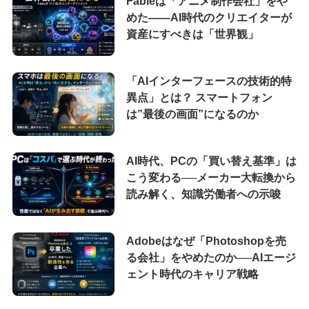
Fableは「アニメ制作会社」をや
めた――AI時代のクリエイターが
資産にすべきは「世界観」
「AIインターフェースの技術的特
異点」とは？ スマートフォン
は”最後の画面”になるのか
AI時代、PCの「買い替え基準」は
こう変わる──メーカー大転換から
読み解く、知識労働者への示唆
Adobeはなぜ「Photoshopを売
る会社」をやめたのか──AIエージ
ェント時代のキャリア戦略