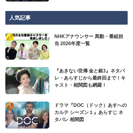
人気記事
NHKアナウンサー 異動・番組担
当 2026年度一覧
『あきない世傳 金と銀3』ネタバ
レ・あらすじから最終回まで！キ
ャスト・相関図も網羅！
ドラマ『DOC（ドック）あすへの
カルテ シーズン１』あらすじ ネ
タバレ 相関図