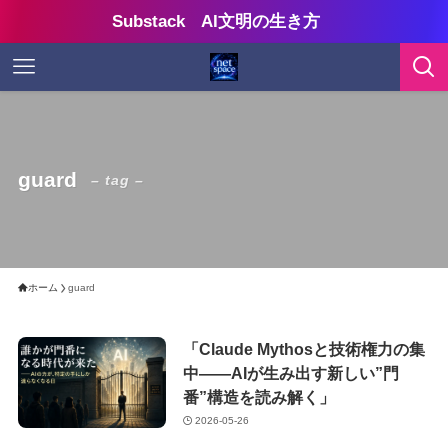
Substack AI文明の生き方
guard
– tag –
ホーム
guard
「Claude Mythosと技術権力の集
中——AIが生み出す新しい”門
番”構造を読み解く」
2026-05-26