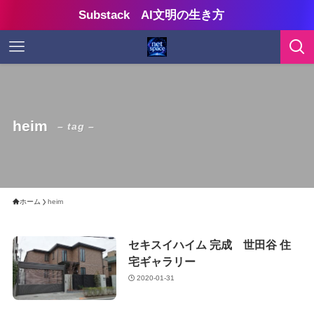
Substack AI文明の生き方
heim
– tag –
ホーム
heim
セキスイハイム 完成 世田谷 住
宅ギャラリー
2020-01-31