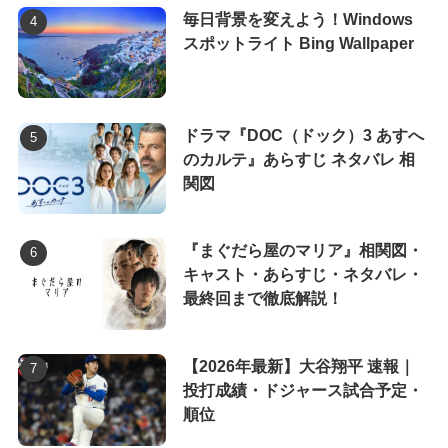
毎日背景を変えよう！Windows
スポットライト Bing Wallpaper
ドラマ『DOC（ドック）3 あすへ
のカルテ』あらすじ ネタバレ 相
関図
『まぐだら屋のマリア』相関図・
キャスト・あらすじ・ネタバレ・
最終回まで徹底解説！
【2026年最新】大谷翔平 速報｜
投打成績・ドジャース試合予定・
順位