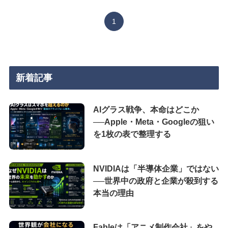
1
新着記事
AIグラス戦争、本命はどこか
──Apple・Meta・Googleの狙い
を1枚の表で整理する
NVIDIAは「半導体企業」ではない
──世界中の政府と企業が殺到する
本当の理由
Fableは「アニメ制作会社」をや