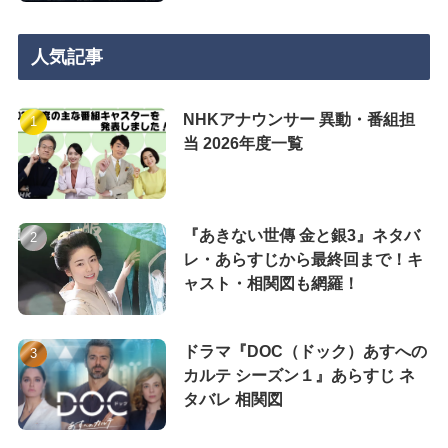
人気記事
NHKアナウンサー 異動・番組担
当 2026年度一覧
『あきない世傳 金と銀3』ネタバ
レ・あらすじから最終回まで！キ
ャスト・相関図も網羅！
ドラマ『DOC（ドック）あすへの
カルテ シーズン１』あらすじ ネ
タバレ 相関図