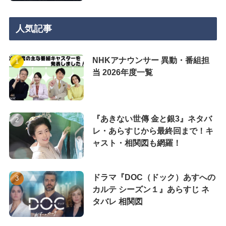
人気記事
NHKアナウンサー 異動・番組担
当 2026年度一覧
『あきない世傳 金と銀3』ネタバ
レ・あらすじから最終回まで！キ
ャスト・相関図も網羅！
ドラマ『DOC（ドック）あすへの
カルテ シーズン１』あらすじ ネ
タバレ 相関図