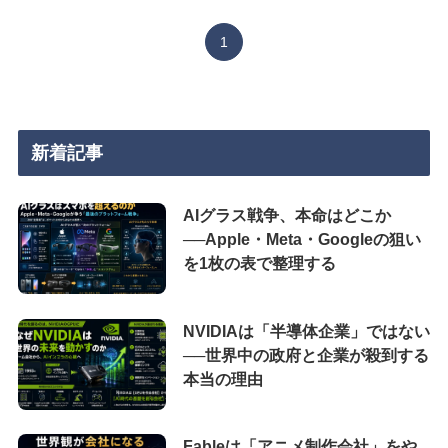
1
新着記事
AIグラス戦争、本命はどこか
──Apple・Meta・Googleの狙い
を1枚の表で整理する
NVIDIAは「半導体企業」ではない
──世界中の政府と企業が殺到する
本当の理由
Fableは「アニメ制作会社」をや