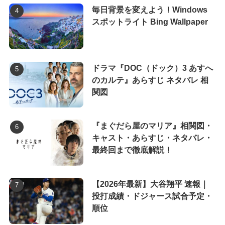
毎日背景を変えよう！Windows
スポットライト Bing Wallpaper
ドラマ『DOC（ドック）3 あすへ
のカルテ』あらすじ ネタバレ 相
関図
『まぐだら屋のマリア』相関図・
キャスト・あらすじ・ネタバレ・
最終回まで徹底解説！
【2026年最新】大谷翔平 速報｜
投打成績・ドジャース試合予定・
順位