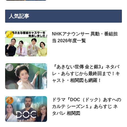
人気記事
NHKアナウンサー 異動・番組担
当 2026年度一覧
『あきない世傳 金と銀3』ネタバ
レ・あらすじから最終回まで！キ
ャスト・相関図も網羅！
ドラマ『DOC（ドック）あすへの
カルテ シーズン１』あらすじ ネ
タバレ 相関図