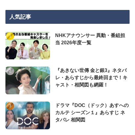
人気記事
NHKアナウンサー 異動・番組担
当 2026年度一覧
『あきない世傳 金と銀3』ネタバ
レ・あらすじから最終回まで！キ
ャスト・相関図も網羅！
ドラマ『DOC（ドック）あすへの
カルテ シーズン１』あらすじ ネ
タバレ 相関図