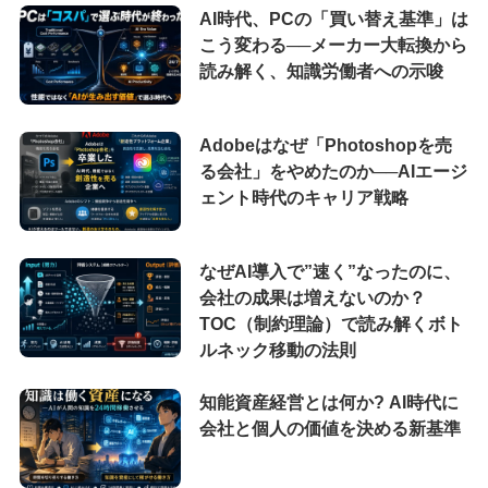
AI時代、PCの「買い替え基準」は
こう変わる──メーカー大転換から
読み解く、知識労働者への示唆
Adobeはなぜ「Photoshopを売
る会社」をやめたのか──AIエージ
ェント時代のキャリア戦略
なぜAI導入で”速く”なったのに、
会社の成果は増えないのか？
TOC（制約理論）で読み解くボト
ルネック移動の法則
知能資産経営とは何か? AI時代に
会社と個人の価値を決める新基準