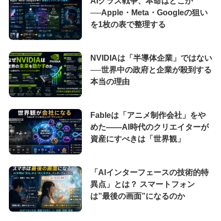
AIグラス戦争、本命はどこか
──Apple・Meta・Googleの狙い
を1枚の表で整理する
NVIDIAは「半導体企業」ではない
──世界中の政府と企業が殺到する
本当の理由
Fableは「アニメ制作会社」をや
めた――AI時代のクリエイターが
資産にすべきは「世界観」
「AIインターフェースの技術的特
異点」とは？ スマートフォン
は”最後の画面”になるのか