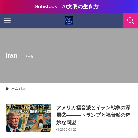
Substack AI文明の生き方
iran
– tag –
ホーム
iran
アメリカ福音派とイラン戦争の深
層②———トランプと福音派の奇
妙な同盟
2026-04-22