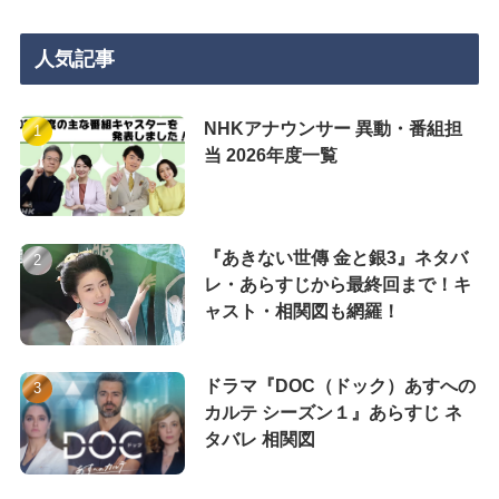
人気記事
NHKアナウンサー 異動・番組担
当 2026年度一覧
『あきない世傳 金と銀3』ネタバ
レ・あらすじから最終回まで！キ
ャスト・相関図も網羅！
ドラマ『DOC（ドック）あすへの
カルテ シーズン１』あらすじ ネ
タバレ 相関図