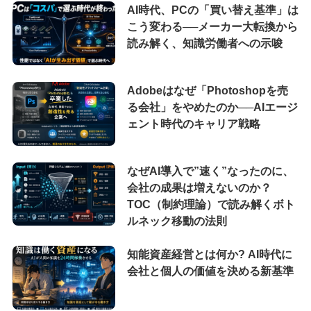
AI時代、PCの「買い替え基準」は
こう変わる──メーカー大転換から
読み解く、知識労働者への示唆
Adobeはなぜ「Photoshopを売
る会社」をやめたのか──AIエージ
ェント時代のキャリア戦略
なぜAI導入で”速く”なったのに、
会社の成果は増えないのか？
TOC（制約理論）で読み解くボト
ルネック移動の法則
知能資産経営とは何か? AI時代に
会社と個人の価値を決める新基準