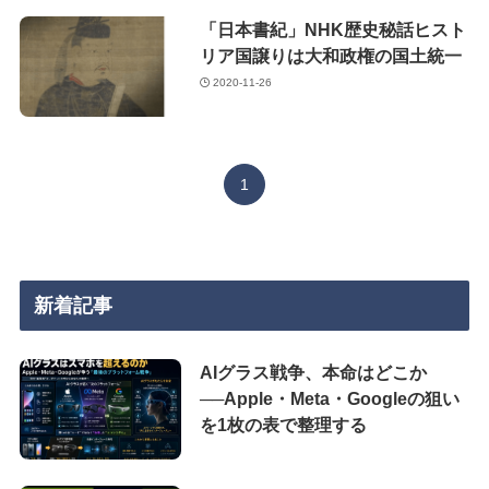
「日本書紀」NHK歴史秘話ヒスト
リア国譲りは大和政権の国土統一
2020-11-26
1
新着記事
AIグラス戦争、本命はどこか
──Apple・Meta・Googleの狙い
を1枚の表で整理する