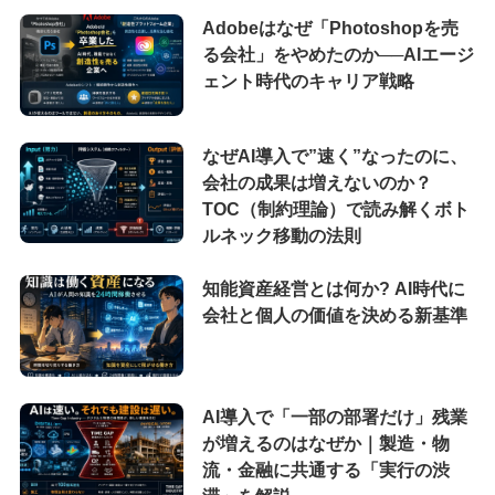
Adobeはなぜ「Photoshopを売
る会社」をやめたのか──AIエージ
ェント時代のキャリア戦略
なぜAI導入で”速く”なったのに、
会社の成果は増えないのか？
TOC（制約理論）で読み解くボト
ルネック移動の法則
知能資産経営とは何か? AI時代に
会社と個人の価値を決める新基準
AI導入で「一部の部署だけ」残業
が増えるのはなぜか｜製造・物
流・金融に共通する「実行の渋